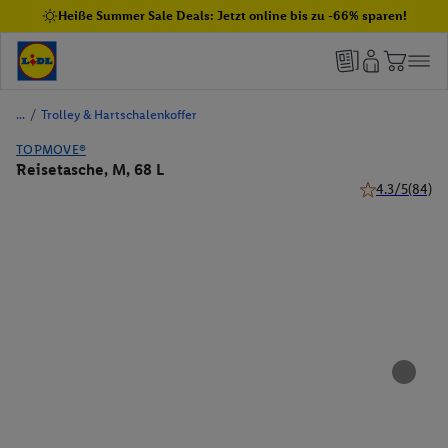
Heiße Summer Sale Deals: Jetzt online bis zu -66% sparen!
/
Trolley & Hartschalenkoffer
TOPMOVE®
Reisetasche, M, 68 L
4.3/5
(84)
4.3 von 5 Ster