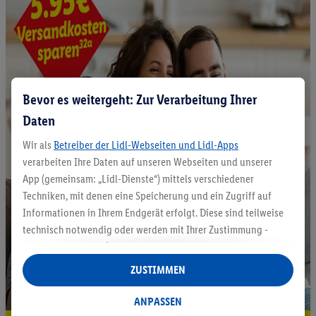
Bevor es weitergeht: Zur Verarbeitung Ihrer
Daten
Wir als
Betreiber der Lidl-Webseiten und Lidl-Apps
verarbeiten Ihre Daten auf unseren Webseiten und unserer
App (gemeinsam: „Lidl-Dienste“) mittels verschiedener
Techniken, mit denen eine Speicherung und ein Zugriff auf
Informationen in Ihrem Endgerät erfolgt. Diese sind teilweise
technisch notwendig oder werden mit Ihrer Zustimmung -
auch durch Partner (u.a.
als separat
oder gemeinsam
Verantwortliche; im Zusammenhang mit dem IAB TCF
ZUSTIMMEN
insgesamt
6
Partner) - für komfortable Einstellungen, zur
Statistik-Erstellung oder für personalisierte Werbung
ANPASSEN
innerhalb und außerhalb der Lidl-Dienste verwendet.