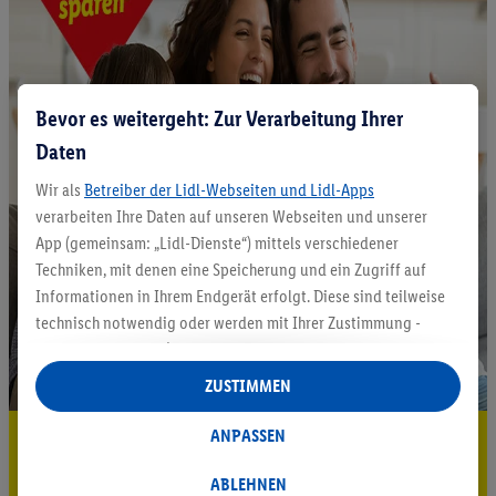
Bevor es weitergeht: Zur Verarbeitung Ihrer
Daten
Wir als
Betreiber der Lidl-Webseiten und Lidl-Apps
verarbeiten Ihre Daten auf unseren Webseiten und unserer
App (gemeinsam: „Lidl-Dienste“) mittels verschiedener
Techniken, mit denen eine Speicherung und ein Zugriff auf
Informationen in Ihrem Endgerät erfolgt. Diese sind teilweise
technisch notwendig oder werden mit Ihrer Zustimmung -
auch durch Partner (u.a.
als separat
oder gemeinsam
Verantwortliche; im Zusammenhang mit dem IAB TCF
ZUSTIMMEN
insgesamt
6
Partner) - für komfortable Einstellungen, zur
Statistik-Erstellung oder für personalisierte Werbung
ANPASSEN
5.95 € Versand sparen³²ᵃ
innerhalb und außerhalb der Lidl-Dienste verwendet.
Jetzt zum Newsletter anmelden
Datenverarbeitungen für personalisierte Werbung werden
ABLEHNEN