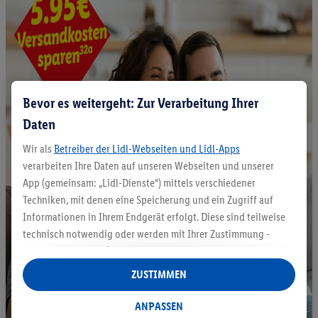
Bevor es weitergeht: Zur Verarbeitung Ihrer
Daten
Wir als
Betreiber der Lidl-Webseiten und Lidl-Apps
verarbeiten Ihre Daten auf unseren Webseiten und unserer
App (gemeinsam: „Lidl-Dienste“) mittels verschiedener
Techniken, mit denen eine Speicherung und ein Zugriff auf
Informationen in Ihrem Endgerät erfolgt. Diese sind teilweise
technisch notwendig oder werden mit Ihrer Zustimmung -
auch durch Partner (u.a.
als separat
oder gemeinsam
Verantwortliche; im Zusammenhang mit dem IAB TCF
ZUSTIMMEN
insgesamt
6
Partner) - für komfortable Einstellungen, zur
Statistik-Erstellung oder für personalisierte Werbung
ANPASSEN