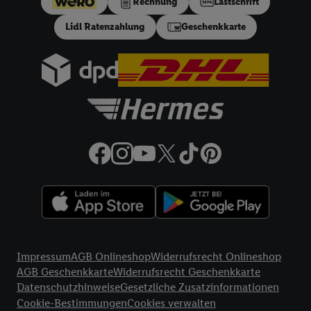
Rechnung
Lastschrift
in einen Hashwert umgewandelte E-Mail-Adresse in
Lidl Ratenzahlung
Geschenkkarte
gemeinsamer Verantwortlichkeit verarbeitet.
Zudem erlauben Sie uns, der Utiq SA/NV („Utiq“) und
Ihrem
Telekommunikationsnetzbetreiber
, die Utiq-Technologie
in den Lidl-Diensten einzusetzen. Utiq prüft zunächst anhand
Ihrer IP-Adresse, ob die Technologie für Sie verfügbar ist.
Wenn das der Fall ist, gibt Utiq Ihre IP-Adresse an Ihren
Netzbetreiber weiter, der anhand der IP-Adresse und einer
Kundenkonto-Referenz, wie z.B. Ihrer Mobilfunknummer, eine
Kennung für Utiq erstellt. Wir werden diese Kennung
verwenden, um Sie wiederzuerkennen und Erkenntnisse über
Ihr Nutzungsverhalten in den Lidl-Diensten zu erfassen.
Insbesondere können Sie mittels dieser Technologie auch auf
Diensten wiedererkannt werden, die von Dritten betrieben
Rechtliche Informationen
werden, damit wir Ihnen dort personalisierte Werbung
Impressum
AGB Onlineshop
Widerrufsrecht Onlineshop
ausspielen können. Sie können Ihre Einwilligung speziell zur
AGB Geschenkkarte
Widerrufsrecht Geschenkkarte
Nutzung der Utiq-Technologie - zusätzlich zur weiter unten
Datenschutzhinweise
Gesetzliche Zusatzinformationen
erläuterten Möglichkeit, Ihre Einwilligung generell zu
Cookie-Bestimmungen
Cookies verwalten