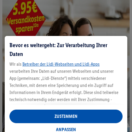
Bevor es weitergeht: Zur Verarbeitung Ihrer
Daten
Wir als
Betreiber der Lidl-Webseiten und Lidl-Apps
verarbeiten Ihre Daten auf unseren Webseiten und unserer
App (gemeinsam: „Lidl-Dienste“) mittels verschiedener
Techniken, mit denen eine Speicherung und ein Zugriff auf
Informationen in Ihrem Endgerät erfolgt. Diese sind teilweise
technisch notwendig oder werden mit Ihrer Zustimmung -
auch durch Partner (u.a.
als separat
oder gemeinsam
Verantwortliche; im Zusammenhang mit dem IAB TCF
ZUSTIMMEN
insgesamt
6
Partner) - für komfortable Einstellungen, zur
Statistik-Erstellung oder für personalisierte Werbung
ANPASSEN