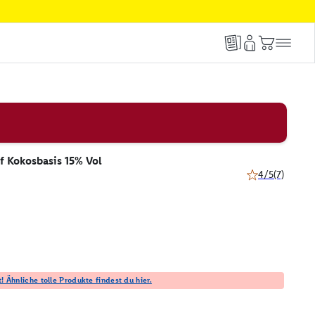
f Kokosbasis 15% Vol
4/5
(7)
4 von 5 Sternen
! Ähnliche tolle Produkte findest du hier.