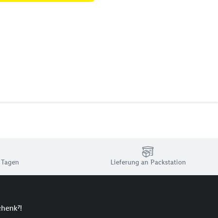
 Tagen
Lieferung an Packstation
chenk⁷!