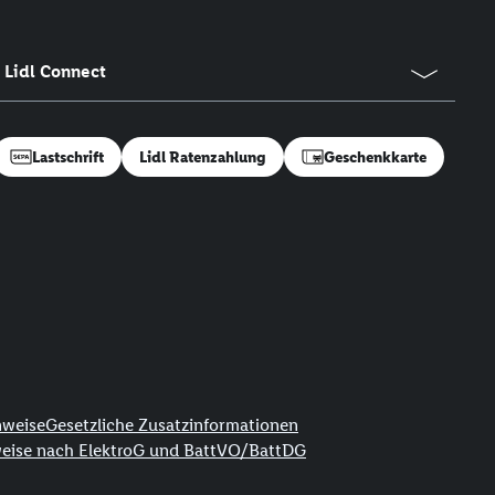
Lidl Connect
Lastschrift
Lidl Ratenzahlung
Geschenkkarte
nweise
Gesetzliche Zusatzinformationen
weise nach ElektroG und BattVO/BattDG