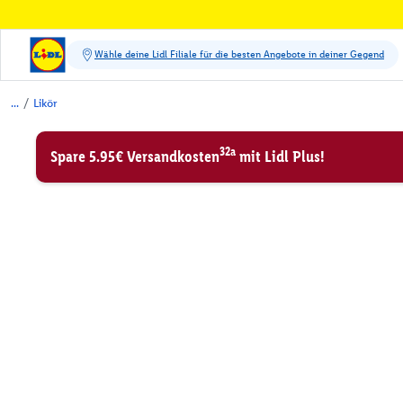
/
Likör
32a
Spare 5.95€ Versandkosten
mit Lidl Plus!