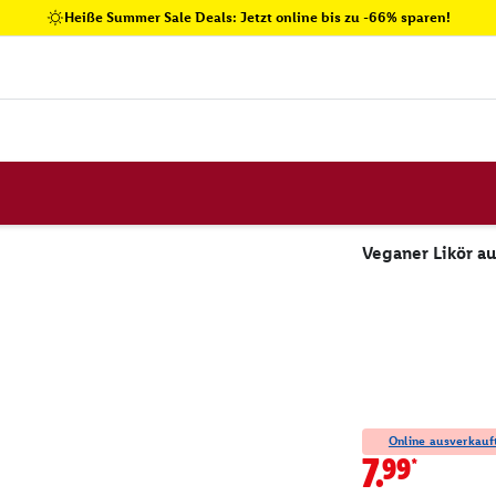
Heiße Summer Sale Deals: Jetzt online bis zu -66% sparen!
Veganer Likör au
Online ausverkauft
7.99*