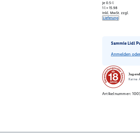
je 0.5-l
1 l = 15.98
inkl. MwSt. zzgl.
Lieferung
Sammle Lidl P
Anmelden oder 
Jugend
Keine A
Artikelnummer:
100