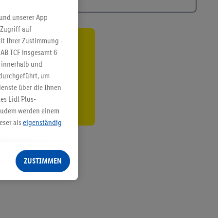
 und unserer App
Zugriff auf
it Ihrer Zustimmung -
ren³²ᵃ
IAB TCF insgesamt
6
g innerhalb und
den
 durchgeführt, um
enste über die Ihnen
s Lidl Plus-
. Zudem werden einem
eser als
eigenständig
eren Diensten
Lidl-Dienste, Ihr
ZUSTIMMEN
echt - sowie Ihre
ch dem Speichern von
sogenannten
 zur Leistungs-/
ur technischen