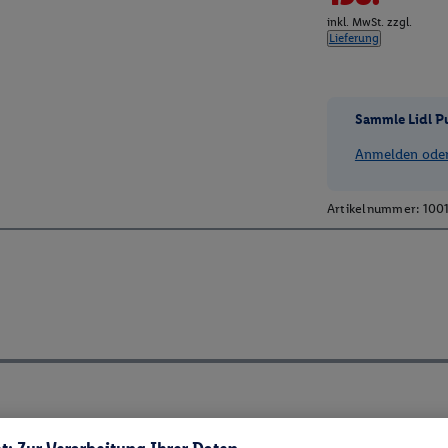
inkl. MwSt. zzgl.
Lieferung
Sammle Lidl P
Anmelden oder 
Artikelnummer:
100