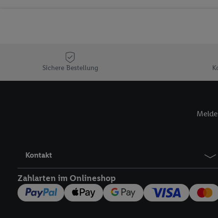
Sicherung und Optimie
Sofern Sie hier Ihre Zus
Plus-Konto einloggen, 
Verantwortlichkeit mit
zu erstellen (die sogen
können, um Sie in von 
Sichere Bestellung
K
Hierzu wird von uns un
Adresse in gemeinsamer 
Zudem erlauben Sie uns,
Melde 
den Lidl-Diensten einzus
Wenn das der Fall ist, g
Kundenkonto-Referenz, 
verwenden, um Sie wied
Kontakt
Insbesondere können Sie
werden, damit wir Ihnen
Zahlarten im Onlineshop
Nutzung der Utiq-Techno
widerrufen - jederzeit 
Telekommunikations-basi