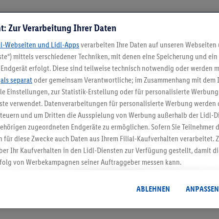
t: Zur Verarbeitung Ihrer Daten
dl-Webseiten und Lidl-Apps
verarbeiten Ihre Daten auf unseren Webseiten
te“) mittels verschiedener Techniken, mit denen eine Speicherung und ein 
Endgerät erfolgt. Diese sind teilweise technisch notwendig oder werden m
.
als separat
oder gemeinsam Verantwortliche; im Zusammenhang mit dem 
ble Einstellungen, zur Statistik-Erstellung oder für personalisierte Werbun
nste verwendet. Datenverarbeitungen für personalisierte Werbung werden
5.95 € Versand spa
euern und um Dritten die Ausspielung von Werbung außerhalb der Lidl-Di
Jetzt zum Newsletter anmel
ehörigen zugeordneten Endgeräte zu ermöglichen. Sofern Sie Teilnehmer de
 für diese Zwecke auch Daten aus Ihrem Filial-Kaufverhalten verarbeitet
ber Ihr Kaufverhalten in den Lidl-Diensten zur Verfügung gestellt, damit di
Gutschein sichern!
folg von Werbekampagnen seiner Auftraggeber messen kann.
isierter Werbung basiert auf der Generierung von auch mit Daten von and
. Dies umfasst die Zusammenführung von Daten (z.B. über Ihre Nutzung der 
ABLEHNEN
ANPASSEN
dl-Diensten, Informationen aus Ihrem Kundenkonto - z.B. Alter oder Geschl
 auch über verschiedene Endgeräte und Lidl-Dienste hinweg einschließli