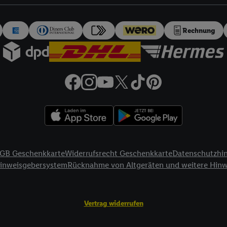
auch über
das Datenschutzportal von Utiq („consenthub“)
oder über „Anpass
erten Utiq-Technologie für digitales Marketing“ am unteren Ende dieser E
rufen. Weitere Informationen finden Sie in den
Datenschutzbestimmungen 
Rechnung
Ablehnen“ können Sie nur den Einsatz notwendiger Techniken zulassen. Dur
e allen Verarbeitungen zu sämtlichen vorgenannten Zwecken unter Einbi
eitere Informationen, auch zur Speicherdauer der Daten und zu Ihrem Rech
ür die Zukunft zu widerrufen, finden Sie in unseren
Datenschutzbestimmu
npassen“ können Sie einzelne Verwendungszwecke oder Partner zulassen; d
artig benannten Zwecke und Funktionen im Rahmen des Einsatzes des IA
herheit, Verhinderung und Aufdeckung von Betrug und Fehlerbehebung, Be
d Inhalten, Abgleichung und Kombination von Daten aus unterschiedlich
ner Endgeräte, Identifikation von Geräten anhand automatisch übermittel
GB Geschenkkarte
Widerrufsrecht Geschenkkarte
Datenschutzhi
on Werbekampagnen durch TTD und Nutzung der Telekommunikations-basie
Hinweisgebersystem
Rücknahme von Altgeräten und weitere Hin
es Marketing, sowie:
Standortdaten. Erstellung von Profilen für personalisierte Werbung. Spe
Vertrag widerrufen
tionen auf einem Endgerät. Entwicklung und Verbesserung der Angebote. 
Statistiken oder Kombinationen von Daten aus verschiedenen Quellen. V