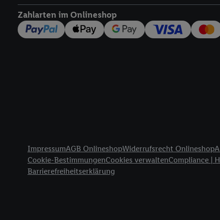
widerrufen - jederzeit 
Zahlarten im Onlineshop
Telekommunikations-basi
die Lidl-Dienste) wider
Durch einen Klick auf „
„Zustimmen“ stimmen Si
genannten Partner zu. W
jederzeit mit Wirkung f
finden Sie hier.
Unter „A
nachfolgend schlagwort
Erfolgsmessung:
Gewährleistung der Sic
Anzeige von Werbung un
Rechtliche Informationen
Verknüpfung verschiede
Impressum
AGB Onlineshop
Widerrufsrecht Onlineshop
A
Messung des Erfolgs v
Cookie-Bestimmungen
Cookies verwalten
Compliance | 
Technologie für digital
Barrierefreiheitserklärung
Verwendung genauer 
Zugriff auf Informa
Zielgruppen durch 