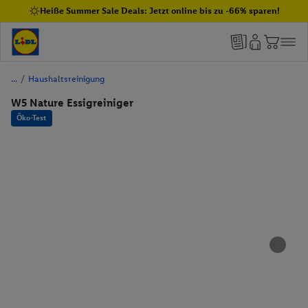
Heiße Summer Sale Deals: Jetzt online bis zu -66% sparen!
/
Haushaltsreinigung
W5 Nature Essigreiniger
Öko-Test