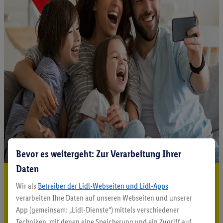
Bevor es weitergeht: Zur Verarbeitung Ihrer
Daten
5.95 € Versand sparen³²ᵃ
Wir als
Betreiber der Lidl-Webseiten und Lidl-Apps
Jetzt zum Newsletter anmelden
verarbeiten Ihre Daten auf unseren Webseiten und unserer
App (gemeinsam: „Lidl-Dienste“) mittels verschiedener
Gutschein sichern!
Techniken, mit denen eine Speicherung und ein Zugriff auf