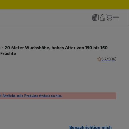
 - 20 Meter Wuchshöhe, hohes Alter von 150 bis 160
 Früchte
3.7/5
(16)
3.7 von 5 Sternen
! Ähnliche tolle Produkte findest du hier.
Benachrichtige mich