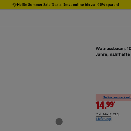
Heiße Summer Sale Deals: Jetzt online bis zu -66% sparen!
Walnussbaum, 10
Jahre, nahrhafte
Online ausverkauft
14.99*
inkl. MwSt. zzgl.
Lieferung