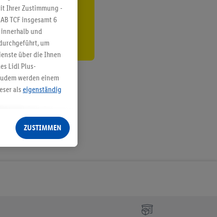
den
it Ihrer Zustimmung -
IAB TCF insgesamt
6
g innerhalb und
 durchgeführt, um
enste über die Ihnen
s Lidl Plus-
. Zudem werden einem
eser als
eigenständig
eren Diensten
Lidl-Dienste, Ihr
ZUSTIMMEN
echt - sowie Ihre
ch dem Speichern von
sogenannten
 zur Leistungs-/
ur technischen
n Ihr bestehendes Lidl