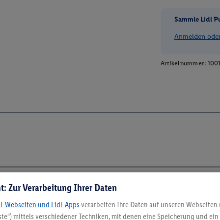
Sammle Lidl P
Anmelden oder 
Artikelnummer:
100
t: Zur Verarbeitung Ihrer Daten
dl-Webseiten und Lidl-Apps
verarbeiten Ihre Daten auf unseren Webseiten
5.95 € Versand spa
te“) mittels verschiedener Techniken, mit denen eine Speicherung und ein 