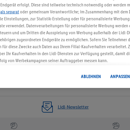
Jetzt zum Newsletter anmel
Endgerät erfolgt. Diese sind teilweise technisch notwendig oder werden m
.
als separat
oder gemeinsam Verantwortliche; im Zusammenhang mit dem 
ble Einstellungen, zur Statistik-Erstellung oder für personalisierte Werbun
Gutschein sichern!
nste verwendet. Datenverarbeitungen für personalisierte Werbung werden
euern und um Dritten die Ausspielung von Werbung außerhalb der Lidl-Di
ehörigen zugeordneten Endgeräte zu ermöglichen. Sofern Sie Teilnehmer de
 für diese Zwecke auch Daten aus Ihrem Filial-Kaufverhalten verarbeitet
ber Ihr Kaufverhalten in den Lidl-Diensten zur Verfügung gestellt, damit di
folg von Werbekampagnen seiner Auftraggeber messen kann.
isierter Werbung basiert auf der Generierung von auch mit Daten von and
. Dies umfasst die Zusammenführung von Daten (z.B. über Ihre Nutzung der 
ABLEHNEN
ANPASSEN
dl-Diensten, Informationen aus Ihrem Kundenkonto - z.B. Alter oder Geschl
 auch über verschiedene Endgeräte und Lidl-Dienste hinweg einschließli
auf Informationen auf Ihren Endgeräten zur Erstellung von Zielgruppen (
nhang mit dem Ausspielen dieser Werbung erfolgen Verarbeitungen auch
Lidl-Newsletter
bung, zur Zielgruppenforschung, zur Entwicklung von Angeboten sowie z
rung dieser Werbeausspielungen.
timmung dazu erteilen und danach ein Lidl Plus-Konto erstellen bzw. sich i