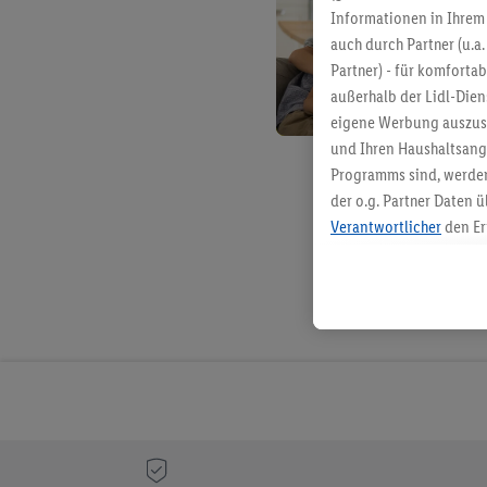
Informationen in Ihrem 
auch durch Partner (u.a
Partner) - für komforta
außerhalb der Lidl-Die
eigene Werbung auszust
und Ihren Haushaltsang
Programms sind, werden
der o.g. Partner Daten ü
Verantwortlicher
den Er
Die Erstellung personal
angereicherten Profilen
Kaufverhalten in den Li
genauen Standortdaten)
und/ oder dem Zugriff 
Segmenten). Im Zusamme
Erfolgsmessung der Wer
Sicherung und Optimie
Sofern Sie hier Ihre Zus