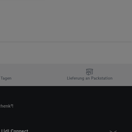
sogenannten
 zur Leistungs-/
ur technischen
n Ihr bestehendes Lidl
n gemeinsamer
zielle Online-Kennung
Kennung verwenden
ung auszuspielen.
 umgewandelte E-Mail-
 Tagen
Lieferung an Packstation
 Utiq-Technologie in
 Sie verfügbar ist.
dresse und einer
en diese Kennung
chenk⁷!
nsten zu erfassen.
 von Dritten betrieben
gung speziell zur
ung generell zu
Lidl Connect