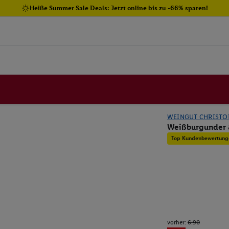
Heiße Summer Sale Deals: Jetzt online bis zu -66% sparen!
WEINGUT CHRISTO
Weißburgunder 
Top Kundenbewertung
vorher:
6.90