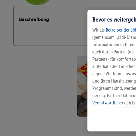
Bevor es weitergeh
Beschreibung
Wir als
Betreiber der Li
(gemeinsam: „Lidl-Diens
Informationen in Ihrem 
auch durch Partner (u.a
Partner) - für komforta
außerhalb der Lidl-Die
eigene Werbung auszust
und Ihren Haushaltsang
Programms sind, werden
der o.g. Partner Daten ü
Verantwortlicher
den Er
Die Erstellung personal
angereicherten Profilen
Kaufverhalten in den Li
genauen Standortdaten)