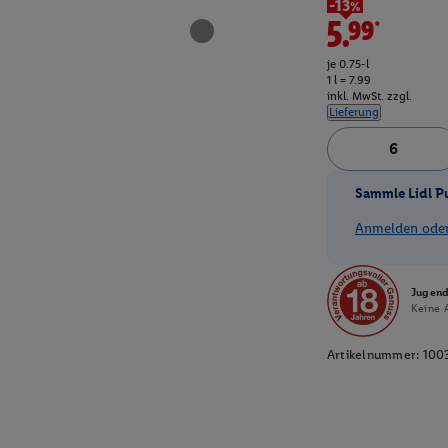
-13%
5.99*
je 0.75-l
1 l = 7.99
inkl. MwSt. zzgl.
Lieferung
Sammle Lidl P
Anmelden oder 
Jugend
Keine A
Artikelnummer:
100