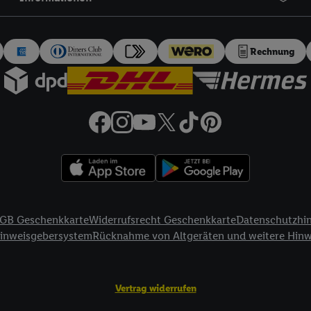
auch über
das Datenschutzportal von Utiq („consenthub“)
oder über „Anpass
erten Utiq-Technologie für digitales Marketing“ am unteren Ende dieser E
rufen. Weitere Informationen finden Sie in den
Datenschutzbestimmungen 
Rechnung
Ablehnen“ können Sie nur den Einsatz notwendiger Techniken zulassen. Dur
e allen Verarbeitungen zu sämtlichen vorgenannten Zwecken unter Einbi
eitere Informationen, auch zur Speicherdauer der Daten und zu Ihrem Rech
ür die Zukunft zu widerrufen, finden Sie in unseren
Datenschutzbestimmu
npassen“ können Sie einzelne Verwendungszwecke oder Partner zulassen; d
artig benannten Zwecke und Funktionen im Rahmen des Einsatzes des IA
herheit, Verhinderung und Aufdeckung von Betrug und Fehlerbehebung, Be
d Inhalten, Abgleichung und Kombination von Daten aus unterschiedlich
ner Endgeräte, Identifikation von Geräten anhand automatisch übermittel
GB Geschenkkarte
Widerrufsrecht Geschenkkarte
Datenschutzhi
on Werbekampagnen durch TTD und Nutzung der Telekommunikations-basie
Hinweisgebersystem
Rücknahme von Altgeräten und weitere Hin
es Marketing, sowie:
Standortdaten. Erstellung von Profilen für personalisierte Werbung. Spe
tionen auf einem Endgerät. Entwicklung und Verbesserung der Angebote. 
Vertrag widerrufen
Statistiken oder Kombinationen von Daten aus verschiedenen Quellen. V