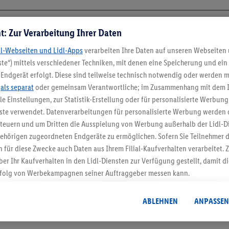
t: Zur Verarbeitung Ihrer Daten
dl-Webseiten und Lidl-Apps
verarbeiten Ihre Daten auf unseren Webseiten
te“) mittels verschiedener Techniken, mit denen eine Speicherung und ein 
Endgerät erfolgt. Diese sind teilweise technisch notwendig oder werden m
.
als separat
oder gemeinsam Verantwortliche; im Zusammenhang mit dem 
ble Einstellungen, zur Statistik-Erstellung oder für personalisierte Werbun
nste verwendet. Datenverarbeitungen für personalisierte Werbung werden
5.95 € Versand spa
euern und um Dritten die Ausspielung von Werbung außerhalb der Lidl-Di
ehörigen zugeordneten Endgeräte zu ermöglichen. Sofern Sie Teilnehmer de
Jetzt zum Newsletter anmel
 für diese Zwecke auch Daten aus Ihrem Filial-Kaufverhalten verarbeitet
ber Ihr Kaufverhalten in den Lidl-Diensten zur Verfügung gestellt, damit di
Gutschein sichern!
folg von Werbekampagnen seiner Auftraggeber messen kann.
isierter Werbung basiert auf der Generierung von auch mit Daten von and
. Dies umfasst die Zusammenführung von Daten (z.B. über Ihre Nutzung der 
ABLEHNEN
ANPASSEN
dl-Diensten, Informationen aus Ihrem Kundenkonto - z.B. Alter oder Geschl
 auch über verschiedene Endgeräte und Lidl-Dienste hinweg einschließli