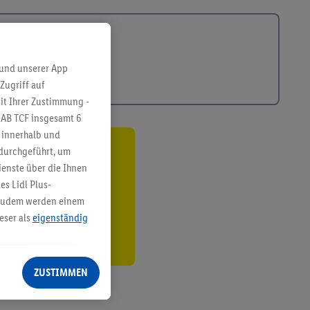
 und unserer App
Zugriff auf
it Ihrer Zustimmung -
IAB TCF insgesamt
6
g innerhalb und
 durchgeführt, um
ren³²ᵃ
enste über die Ihnen
s Lidl Plus-
den
. Zudem werden einem
eser als
eigenständig
eren Diensten
Lidl-Dienste, Ihr
ZUSTIMMEN
echt - sowie Ihre
ch dem Speichern von