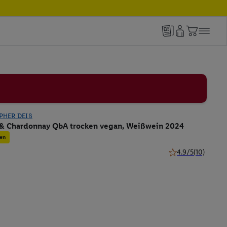
PHER DEIß
& Chardonnay QbA trocken vegan, Weißwein 2024
en
4.9/5
(10)
4.9 von 5 Sternen 