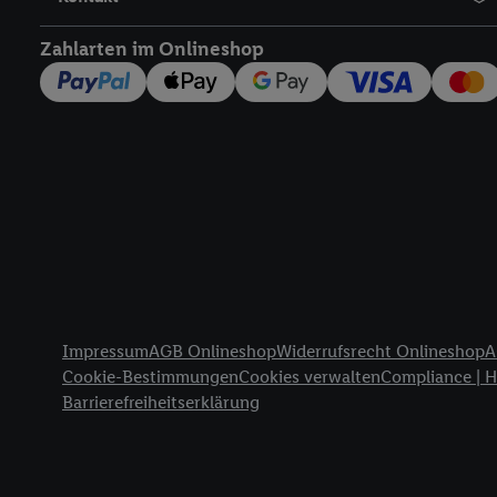
widerrufen - jederzeit 
Telekommunikations-basi
Zahlarten im Onlineshop
die Lidl-Dienste) wider
Durch einen Klick auf „
„Zustimmen“ stimmen Si
genannten Partner zu. W
jederzeit mit Wirkung f
finden Sie hier.
Unter „A
nachfolgend schlagwort
Erfolgsmessung:
Gewährleistung der Sic
Anzeige von Werbung un
Rechtliche Informationen
Verknüpfung verschiede
Impressum
AGB Onlineshop
Widerrufsrecht Onlineshop
A
Messung des Erfolgs v
Cookie-Bestimmungen
Cookies verwalten
Compliance | 
Technologie für digital
Barrierefreiheitserklärung
Verwendung genauer 
Zugriff auf Informa
Zielgruppen durch 