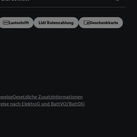
en“/„Nutzung der
inwilligung (nur für
von Utiq
.
Lastschrift
Lidl Ratenzahlung
Geschenkkarte
ch einen Klick auf
ndung sämtlicher
t, Ihre Einwilligung
ngen
.
Die Impressen
as gilt auch für die
B TCF für Werbung und
reitstellung und
en Quellen,
ter Informationen,
nweise
Gesetzliche Zusatzinformationen
rten Utiq-
weise nach ElektroG und BattVO/BattDG
ichern von oder
Analyse von
erwendung