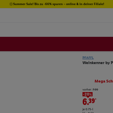
Summer Sale! Bis zu -66% sparen – online & in deiner Filiale!
PFAFFL
Weinkenner by P
Mega Sch
vorher:
7.99
-20%
6.39*
je 0.75-l