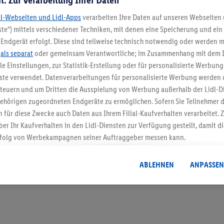
t: Zur Verarbeitung Ihrer Daten
dl-Webseiten und Lidl-Apps
verarbeiten Ihre Daten auf unseren Webseiten
te“) mittels verschiedener Techniken, mit denen eine Speicherung und ein 
Endgerät erfolgt. Diese sind teilweise technisch notwendig oder werden m
5.95 € Versand spa
.
als separat
oder gemeinsam Verantwortliche; im Zusammenhang mit dem 
ble Einstellungen, zur Statistik-Erstellung oder für personalisierte Werbun
Jetzt zum Newsletter anmel
nste verwendet. Datenverarbeitungen für personalisierte Werbung werden
euern und um Dritten die Ausspielung von Werbung außerhalb der Lidl-Di
Gutschein sichern!
ehörigen zugeordneten Endgeräte zu ermöglichen. Sofern Sie Teilnehmer de
 für diese Zwecke auch Daten aus Ihrem Filial-Kaufverhalten verarbeitet
ber Ihr Kaufverhalten in den Lidl-Diensten zur Verfügung gestellt, damit di
folg von Werbekampagnen seiner Auftraggeber messen kann.
isierter Werbung basiert auf der Generierung von auch mit Daten von and
. Dies umfasst die Zusammenführung von Daten (z.B. über Ihre Nutzung der 
ABLEHNEN
ANPASSEN
dl-Diensten, Informationen aus Ihrem Kundenkonto - z.B. Alter oder Geschl
 auch über verschiedene Endgeräte und Lidl-Dienste hinweg einschließli
auf Informationen auf Ihren Endgeräten zur Erstellung von Zielgruppen (
nhang mit dem Ausspielen dieser Werbung erfolgen Verarbeitungen auch
bung, zur Zielgruppenforschung, zur Entwicklung von Angeboten sowie z