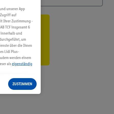
 und unserer App
Zugriff auf
it Ihrer Zustimmung -
ren³²ᵃ
IAB TCF insgesamt
6
g innerhalb und
den
 durchgeführt, um
enste über die Ihnen
s Lidl Plus-
. Zudem werden einem
eser als
eigenständig
eren Diensten
Lidl-Dienste, Ihr
ZUSTIMMEN
echt - sowie Ihre
ch dem Speichern von
sogenannten
 zur Leistungs-/
ur technischen