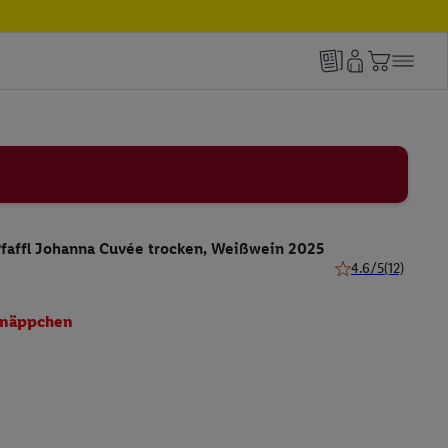
faffl Johanna Cuvée trocken, Weißwein 2025
4.6/5
(12)
4.6 von 5 Sternen 
näppchen