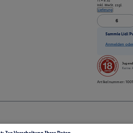
1 l = 8.52
inkl. MwSt. zzgl.
Lieferung
Sammle Lidl P
Anmelden oder 
Jugend
Keine A
Artikelnummer:
100