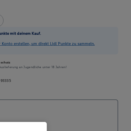
unkte mit deinem Kauf.
Konto erstellen, um direkt Lidl Punkte zu sammeln.
schutz
uslieferung an Jugendliche unter 18 Jahren!
193335