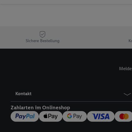
Sicherung und Optimie
Sofern Sie hier Ihre Zus
Plus-Konto einloggen, 
Verantwortlichkeit mit
zu erstellen (die sogen
können, um Sie in von 
Sichere Bestellung
K
Hierzu wird von uns un
Adresse in gemeinsamer 
Zudem erlauben Sie uns,
Melde 
den Lidl-Diensten einzus
Wenn das der Fall ist, g
Kundenkonto-Referenz, 
verwenden, um Sie wied
Kontakt
Insbesondere können Sie
werden, damit wir Ihnen
Zahlarten im Onlineshop
Nutzung der Utiq-Techno
widerrufen - jederzeit 
Telekommunikations-basi