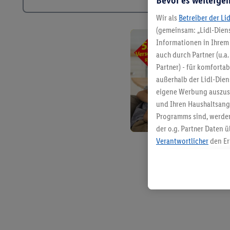
Bevor es weitergeh
Wir als
Betreiber der Li
(gemeinsam: „Lidl-Diens
Informationen in Ihrem 
auch durch Partner (u.a
Partner) - für komforta
außerhalb der Lidl-Die
eigene Werbung auszust
und Ihren Haushaltsang
Programms sind, werden
der o.g. Partner Daten ü
Verantwortlicher
den Er
Die Erstellung personal
angereicherten Profilen
Kaufverhalten in den Li
genauen Standortdaten)
und/ oder dem Zugriff 
Segmenten). Im Zusamme
Erfolgsmessung der Wer