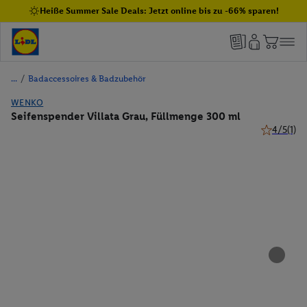
Heiße Summer Sale Deals: Jetzt online bis zu -66% sparen!
/
Badaccessoires & Badzubehör
WENKO
Seifenspender Villata Grau, Füllmenge 300 ml
4/5
(1)
4 von 5 St