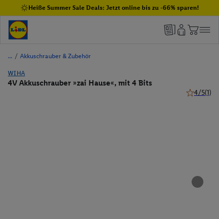
Heiße Summer Sale Deals: Jetzt online bis zu -66% sparen!
/
Akkuschrauber & Zubehör
WIHA
4V Akkuschrauber »zai Hause«, mit 4 Bits
4/5
(1)
4 von 5 St