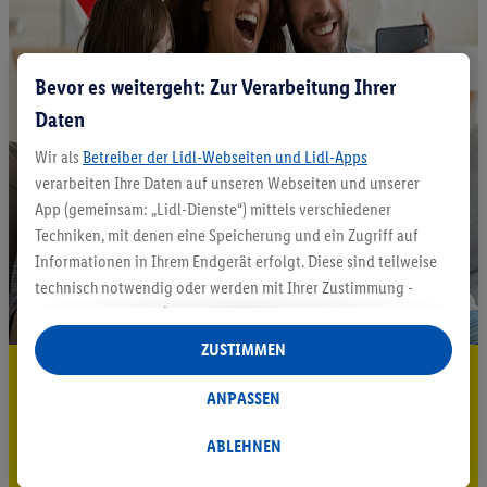
Bevor es weitergeht: Zur Verarbeitung Ihrer
Daten
Wir als
Betreiber der Lidl-Webseiten und Lidl-Apps
verarbeiten Ihre Daten auf unseren Webseiten und unserer
App (gemeinsam: „Lidl-Dienste“) mittels verschiedener
Techniken, mit denen eine Speicherung und ein Zugriff auf
Informationen in Ihrem Endgerät erfolgt. Diese sind teilweise
technisch notwendig oder werden mit Ihrer Zustimmung -
auch durch Partner (u.a.
als separat
oder gemeinsam
Verantwortliche; im Zusammenhang mit dem IAB TCF
ZUSTIMMEN
insgesamt
6
Partner) - für komfortable Einstellungen, zur
5.95 € Versand sparen³²ᵃ
Statistik-Erstellung oder für personalisierte Werbung
ANPASSEN
Jetzt zum Newsletter anmelden
innerhalb und außerhalb der Lidl-Dienste verwendet.
Datenverarbeitungen für personalisierte Werbung werden
ABLEHNEN
Gutschein sichern!
durchgeführt, um eigene Werbung auszusteuern und um