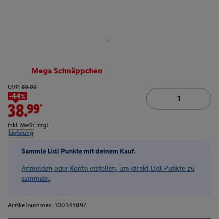
Mega Schnäppchen
UVP:
69.99
-44%
38.99*
inkl. MwSt. zzgl.
Lieferung
Sammle Lidl Punkte mit deinem Kauf.
Anmelden oder Konto erstellen, um direkt Lidl Punkte zu
sammeln.
Artikelnummer:
100345897