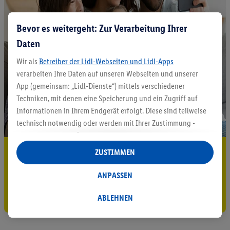
Bevor es weitergeht: Zur Verarbeitung Ihrer
Daten
Wir als
Betreiber der Lidl-Webseiten und Lidl-Apps
verarbeiten Ihre Daten auf unseren Webseiten und unserer
App (gemeinsam: „Lidl-Dienste“) mittels verschiedener
Techniken, mit denen eine Speicherung und ein Zugriff auf
Informationen in Ihrem Endgerät erfolgt. Diese sind teilweise
technisch notwendig oder werden mit Ihrer Zustimmung -
auch durch Partner (u.a.
als separat
oder gemeinsam
Verantwortliche; im Zusammenhang mit dem IAB TCF
5.95 € Versand sparen³²ᵃ
ZUSTIMMEN
insgesamt
6
Partner) - für komfortable Einstellungen, zur
Jetzt zum Newsletter anmelden
Statistik-Erstellung oder für personalisierte Werbung
ANPASSEN
innerhalb und außerhalb der Lidl-Dienste verwendet.
Gutschein sichern!
Datenverarbeitungen für personalisierte Werbung werden
ABLEHNEN
durchgeführt, um eigene Werbung auszusteuern und um
Dritten die Ausspielung von Werbung außerhalb der Lidl-