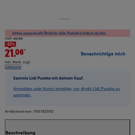
Online ausverkauft! Ähnliche tolle Produkte findest du hier.
UVP:
49.99
-57%
21.06*
Benachrichtige mich
inkl. MwSt. zzgl.
Lieferung
Sammle Lidl Punkte mit deinem Kauf.
Anmelden oder Konto erstellen, um direkt Lidl Punkte zu
sammeln.
Artikelnummer:
100382092
Beschreibung