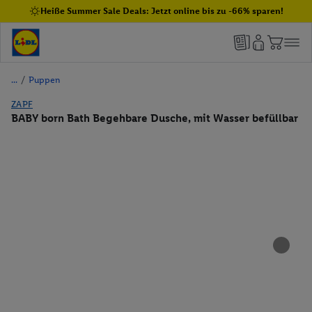
Heiße Summer Sale Deals: Jetzt online bis zu -66% sparen!
/
Puppen
ZAPF
BABY born Bath Begehbare Dusche, mit Wasser befüllbar