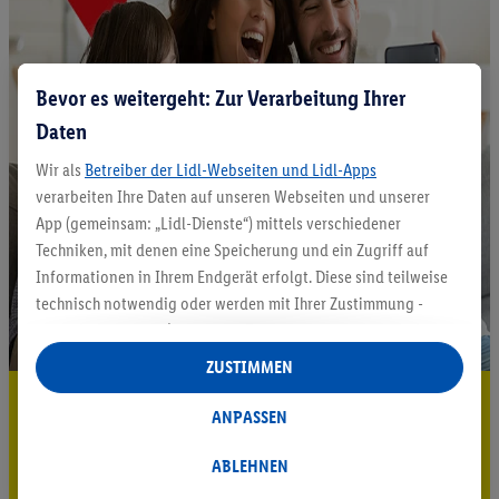
Bevor es weitergeht: Zur Verarbeitung Ihrer
Daten
Wir als
Betreiber der Lidl-Webseiten und Lidl-Apps
verarbeiten Ihre Daten auf unseren Webseiten und unserer
App (gemeinsam: „Lidl-Dienste“) mittels verschiedener
Techniken, mit denen eine Speicherung und ein Zugriff auf
Informationen in Ihrem Endgerät erfolgt. Diese sind teilweise
technisch notwendig oder werden mit Ihrer Zustimmung -
auch durch Partner (u.a.
als separat
oder gemeinsam
Verantwortliche; im Zusammenhang mit dem IAB TCF
ZUSTIMMEN
insgesamt
6
Partner) - für komfortable Einstellungen, zur
5.95 € Versand sparen³²ᵃ
Statistik-Erstellung oder für personalisierte Werbung
ANPASSEN
innerhalb und außerhalb der Lidl-Dienste verwendet.
Jetzt zum Newsletter anmelden
Datenverarbeitungen für personalisierte Werbung werden
ABLEHNEN
durchgeführt, um eigene Werbung auszusteuern und um
Gutschein sichern!