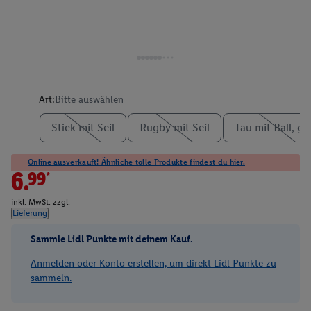
Art:
Bitte auswählen
Stick mit Seil
Rugby mit Seil
Tau mit Ball, gr
Online ausverkauft! Ähnliche tolle Produkte findest du hier.
6.99*
inkl. MwSt. zzgl.
Lieferung
Sammle Lidl Punkte mit deinem Kauf.
Anmelden oder Konto erstellen, um direkt Lidl Punkte zu
sammeln.