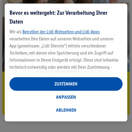
Bevor es weitergeht: Zur Verarbeitung Ihrer
Daten
Wir als
Betreiber der Lidl-Webseiten und Lidl-Apps
verarbeiten Ihre Daten auf unseren Webseiten und unserer
App (gemeinsam: „Lidl-Dienste“) mittels verschiedener
Techniken, mit denen eine Speicherung und ein Zugriff auf
Informationen in Ihrem Endgerät erfolgt. Diese sind teilweise
technisch notwendig oder werden mit Ihrer Zustimmung -
auch durch Partner (u.a.
als separat
oder gemeinsam
5.95 € Versand sparen³²ᵃ
Verantwortliche; im Zusammenhang mit dem IAB TCF
ZUSTIMMEN
insgesamt
6
Partner) - für komfortable Einstellungen, zur
Jetzt zum Newsletter anmelden
Statistik-Erstellung oder für personalisierte Werbung
ANPASSEN
innerhalb und außerhalb der Lidl-Dienste verwendet.
Gutschein sichern!
Datenverarbeitungen für personalisierte Werbung werden
ABLEHNEN
durchgeführt, um eigene Werbung auszusteuern und um
Dritten die Ausspielung von Werbung außerhalb der Lidl-
Dienste über die Ihnen und Ihren Haushaltsangehörigen