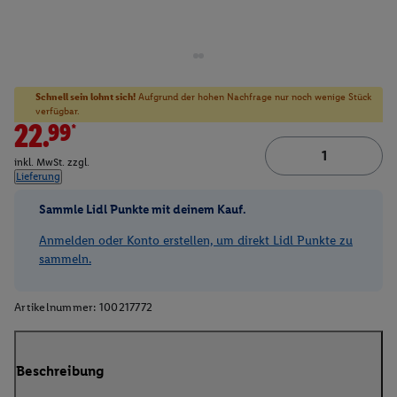
Schnell sein lohnt sich!
Aufgrund der hohen Nachfrage nur noch wenige Stück
verfügbar.
22.99*
inkl. MwSt. zzgl.
Lieferung
Sammle Lidl Punkte mit deinem Kauf.
Anmelden oder Konto erstellen, um direkt Lidl Punkte zu
sammeln.
Artikelnummer:
100217772
Beschreibung