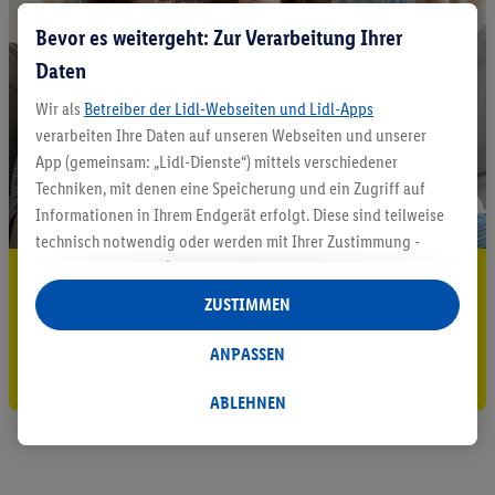
Bevor es weitergeht: Zur Verarbeitung Ihrer
Daten
Wir als
Betreiber der Lidl-Webseiten und Lidl-Apps
verarbeiten Ihre Daten auf unseren Webseiten und unserer
App (gemeinsam: „Lidl-Dienste“) mittels verschiedener
Techniken, mit denen eine Speicherung und ein Zugriff auf
Informationen in Ihrem Endgerät erfolgt. Diese sind teilweise
technisch notwendig oder werden mit Ihrer Zustimmung -
auch durch Partner (u.a.
als separat
oder gemeinsam
5.95 € Versand sparen³²ᵃ
Verantwortliche; im Zusammenhang mit dem IAB TCF
ZUSTIMMEN
Jetzt zum Newsletter anmelden
insgesamt
6
Partner) - für komfortable Einstellungen, zur
Statistik-Erstellung oder für personalisierte Werbung
ANPASSEN
Gutschein sichern!
innerhalb und außerhalb der Lidl-Dienste verwendet.
Datenverarbeitungen für personalisierte Werbung werden
ABLEHNEN
durchgeführt, um eigene Werbung auszusteuern und um
Dritten die Ausspielung von Werbung außerhalb der Lidl-
Dienste über die Ihnen und Ihren Haushaltsangehörigen