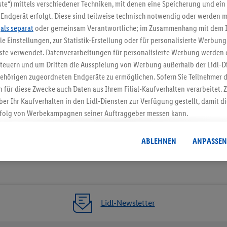
5.95 € Versand spa
te“) mittels verschiedener Techniken, mit denen eine Speicherung und ein 
Endgerät erfolgt. Diese sind teilweise technisch notwendig oder werden m
Jetzt zum Newsletter anmel
.
als separat
oder gemeinsam Verantwortliche; im Zusammenhang mit dem 
ble Einstellungen, zur Statistik-Erstellung oder für personalisierte Werbun
Gutschein sichern!
nste verwendet. Datenverarbeitungen für personalisierte Werbung werden
euern und um Dritten die Ausspielung von Werbung außerhalb der Lidl-Di
ehörigen zugeordneten Endgeräte zu ermöglichen. Sofern Sie Teilnehmer de
 für diese Zwecke auch Daten aus Ihrem Filial-Kaufverhalten verarbeitet
ber Ihr Kaufverhalten in den Lidl-Diensten zur Verfügung gestellt, damit di
folg von Werbekampagnen seiner Auftraggeber messen kann.
isierter Werbung basiert auf der Generierung von auch mit Daten von and
. Dies umfasst die Zusammenführung von Daten (z.B. über Ihre Nutzung der 
ABLEHNEN
ANPASSEN
dl-Diensten, Informationen aus Ihrem Kundenkonto - z.B. Alter oder Geschl
 auch über verschiedene Endgeräte und Lidl-Dienste hinweg einschließli
auf Informationen auf Ihren Endgeräten zur Erstellung von Zielgruppen (
nhang mit dem Ausspielen dieser Werbung erfolgen Verarbeitungen auch
bung, zur Zielgruppenforschung, zur Entwicklung von Angeboten sowie z
Lidl-Newsletter
rung dieser Werbeausspielungen.
timmung dazu erteilen und danach ein Lidl Plus-Konto erstellen bzw. sich i