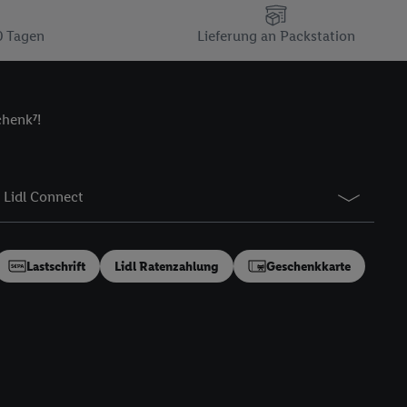
n gemeinsamer
zielle Online-Kennung
0 Tagen
Lieferung an Packstation
Kennung verwenden
ung auszuspielen.
 umgewandelte E-Mail-
chenk⁷!
 Utiq-Technologie in
 Sie verfügbar ist.
dresse und einer
Lidl Connect
en diese Kennung
nsten zu erfassen.
 von Dritten betrieben
Lastschrift
Lidl Ratenzahlung
Geschenkkarte
gung speziell zur
ung generell zu
en“/„Nutzung der
inwilligung (nur für
von Utiq
.
ch einen Klick auf
ndung sämtlicher