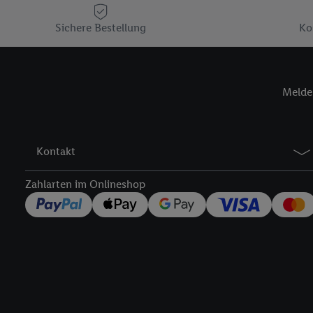
Plus-Konto einloggen, 
Sichere Bestellung
Verantwortlichkeit mit
Ko
zu erstellen (die sogen
können, um Sie in von 
Hierzu wird von uns un
Melde 
Adresse in gemeinsamer 
Zudem erlauben Sie uns,
den Lidl-Diensten einzus
Wenn das der Fall ist, g
Kontakt
Kundenkonto-Referenz, 
verwenden, um Sie wied
Zahlarten im Onlineshop
Insbesondere können Sie
werden, damit wir Ihnen
Nutzung der Utiq-Techno
widerrufen - jederzeit 
Telekommunikations-basi
die Lidl-Dienste) wider
Durch einen Klick auf „
„Zustimmen“ stimmen Si