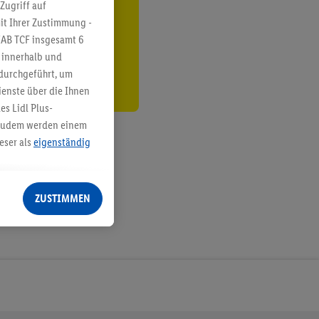
ren³²ᵃ
Zugriff auf
it Ihrer Zustimmung -
den
IAB TCF insgesamt
6
g innerhalb und
 durchgeführt, um
enste über die Ihnen
s Lidl Plus-
. Zudem werden einem
eser als
eigenständig
eren Diensten
Lidl-Dienste, Ihr
ZUSTIMMEN
echt - sowie Ihre
ch dem Speichern von
sogenannten
 zur Leistungs-/
ur technischen
n Ihr bestehendes Lidl