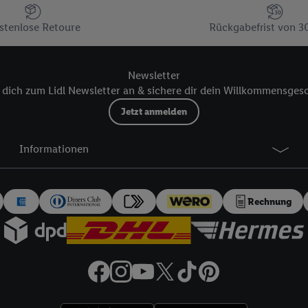
kann darüber hinaus auch Ihre dort angegebene E-Mail-Adresse von uns i
 einem der oben genannten Partner verwendet werden, um daraus eine spe
stenlose Retoure
Rückgabefrist von 3
annte EUID), die wir sodann ähnlich wie die sogleich beschriebene Utiq-
Dritten betriebenen Diensten zu erkennen und Ihnen personalisierte Werb
Newsletter
d einem der anderen oben genannten Partner auch Ihre in einen Hashwert
dich zum Lidl Newsletter an & sichere dir dein Willkommensges
Verantwortlichkeit verarbeitet.
 der Utiq SA/NV („Utiq“) und Ihrem
Telekommunikationsnetzbetreiber
, die
Jetzt anmelden
etzen. Utiq prüft zunächst anhand Ihrer IP-Adresse, ob die Technologie für
ibt Utiq Ihre IP-Adresse an Ihren Netzbetreiber weiter, der anhand der IP-A
Informationen
wie z.B. Ihrer Mobilfunknummer, eine Kennung für Utiq erstellt. Wir werd
erzuerkennen und Erkenntnisse über Ihr Nutzungsverhalten in den Lidl-Die
 mittels dieser Technologie auch auf Diensten wiedererkannt werden, die
Rechnung
 dort personalisierte Werbung ausspielen können. Sie können Ihre Einwilli
logie - zusätzlich zur weiter unten erläuterten Möglichkeit, Ihre Einwillig
auch über
das Datenschutzportal von Utiq („consenthub“)
oder über „Anpass
erten Utiq-Technologie für digitales Marketing“ am unteren Ende dieser E
rufen. Weitere Informationen finden Sie in den
Datenschutzbestimmungen 
Ablehnen“ können Sie nur den Einsatz notwendiger Techniken zulassen. Dur
e allen Verarbeitungen zu sämtlichen vorgenannten Zwecken unter Einbi