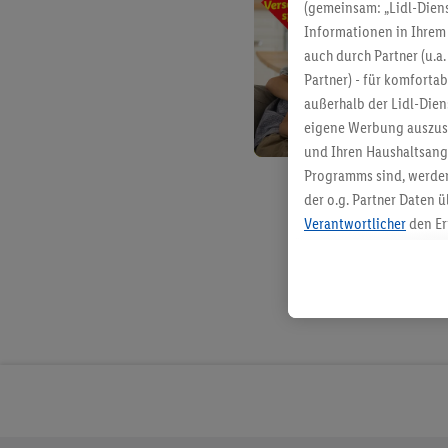
(gemeinsam: „Lidl-Diens
Informationen in Ihrem 
auch durch Partner (u.a
Partner) - für komforta
außerhalb der Lidl-Die
eigene Werbung auszust
und Ihren Haushaltsang
Programms sind, werden
der o.g. Partner Daten ü
Verantwortlicher
den Er
Die Erstellung personal
angereicherten Profilen
Kaufverhalten in den Li
genauen Standortdaten)
und/ oder dem Zugriff 
Segmenten). Im Zusamme
Erfolgsmessung der Wer
Sicherung und Optimie
Sofern Sie hier Ihre Zus