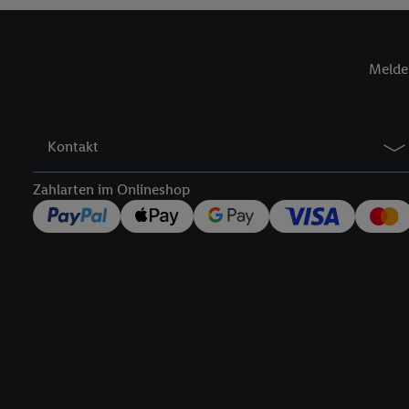
Verantwortlichkeit mit
zu erstellen (die sogen
können, um Sie in von 
Melde 
Hierzu wird von uns un
Adresse in gemeinsamer 
Zudem erlauben Sie uns,
den Lidl-Diensten einzus
Kontakt
Wenn das der Fall ist, g
Kundenkonto-Referenz, 
Zahlarten im Onlineshop
verwenden, um Sie wied
Insbesondere können Sie
werden, damit wir Ihnen
Nutzung der Utiq-Techno
widerrufen - jederzeit 
Telekommunikations-basi
die Lidl-Dienste) wider
Durch einen Klick auf „
„Zustimmen“ stimmen Si
genannten Partner zu. W