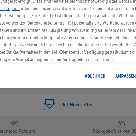
Endgerät erfolgt. Diese sind teilweise technisch notwendig oder werden m
.
als separat
oder gemeinsam Verantwortliche; im Zusammenhang mit dem 
Gutschein sichern!
ble Einstellungen, zur Statistik-Erstellung oder für personalisierte Werbun
nste verwendet. Datenverarbeitungen für personalisierte Werbung werden
euern und um Dritten die Ausspielung von Werbung außerhalb der Lidl-Di
ehörigen zugeordneten Endgeräte zu ermöglichen. Sofern Sie Teilnehmer de
 für diese Zwecke auch Daten aus Ihrem Filial-Kaufverhalten verarbeitet
ber Ihr Kaufverhalten in den Lidl-Diensten zur Verfügung gestellt, damit di
folg von Werbekampagnen seiner Auftraggeber messen kann.
isierter Werbung basiert auf der Generierung von auch mit Daten von and
. Dies umfasst die Zusammenführung von Daten (z.B. über Ihre Nutzung der 
ABLEHNEN
ANPASSEN
dl-Diensten, Informationen aus Ihrem Kundenkonto - z.B. Alter oder Geschl
 auch über verschiedene Endgeräte und Lidl-Dienste hinweg einschließli
auf Informationen auf Ihren Endgeräten zur Erstellung von Zielgruppen (
nhang mit dem Ausspielen dieser Werbung erfolgen Verarbeitungen auch
Lidl-Newsletter
bung, zur Zielgruppenforschung, zur Entwicklung von Angeboten sowie z
rung dieser Werbeausspielungen.
timmung dazu erteilen und danach ein Lidl Plus-Konto erstellen bzw. sich i
stenlose Retoure
Rückgabefrist von 3
kann darüber hinaus auch Ihre dort angegebene E-Mail-Adresse von uns i