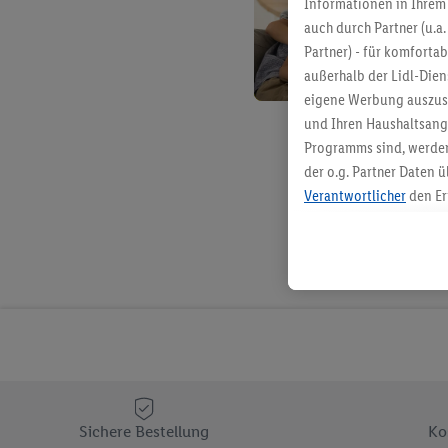
Informationen in Ihrem 
auch durch Partner (u.a
Partner) - für komforta
außerhalb der Lidl-Die
eigene Werbung auszust
und Ihren Haushaltsang
Programms sind, werden
der o.g. Partner Daten ü
Verantwortlicher
den Er
Die Erstellung personal
angereicherten Profilen
Kaufverhalten in den Li
genauen Standortdaten)
und/ oder dem Zugriff 
Segmenten). Im Zusamme
Erfolgsmessung der Wer
Sicherung und Optimie
Sofern Sie hier Ihre Zus
Sichere Bestellung
Ko
Plus-Konto einloggen, 