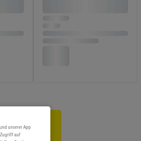
ren³²ᵃ
 und unserer App
Zugriff auf
den