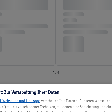
4 / 4
t: Zur Verarbeitung Ihrer Daten
5.95 € Versand spa
dl-Webseiten und Lidl-Apps
verarbeiten Ihre Daten auf unseren Webseiten
te“) mittels verschiedener Techniken, mit denen eine Speicherung und ein 
Jetzt zum Newsletter anmel