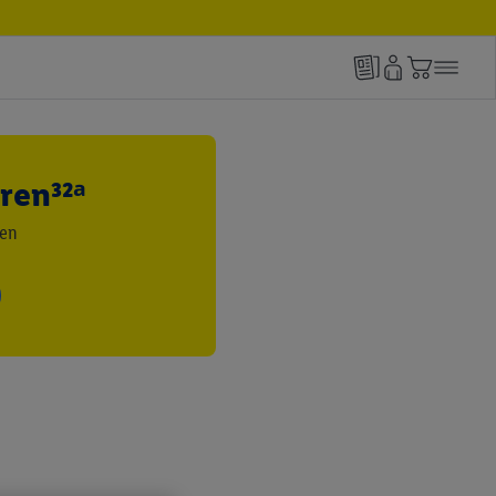
ren³²ᵃ
den