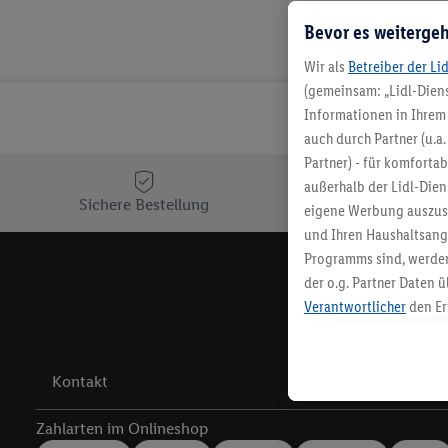
Bevor es weitergeh
Wir als
Betreiber der Li
(gemeinsam: „Lidl-Diens
Informationen in Ihrem 
auch durch Partner (u.a
Partner) - für komforta
außerhalb der Lidl-Die
Sichere Bestellung
Ko
eigene Werbung auszust
und Ihren Haushaltsang
Programms sind, werden
der o.g. Partner Daten ü
Melde 
Verantwortlicher
den Er
Die Erstellung personal
angereicherten Profilen
Kaufverhalten in den Li
Kontakt
genauen Standortdaten)
und/ oder dem Zugriff 
Zahlarten im Onlineshop