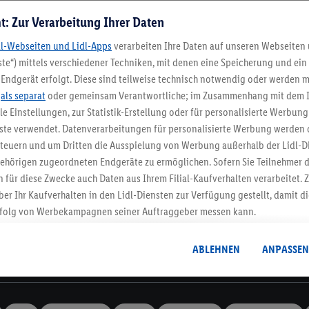
t: Zur Verarbeitung Ihrer Daten
dl-Webseiten und Lidl-Apps
verarbeiten Ihre Daten auf unseren Webseiten
te“) mittels verschiedener Techniken, mit denen eine Speicherung und ein 
Endgerät erfolgt. Diese sind teilweise technisch notwendig oder werden m
Lidl-Newsletter
.
als separat
oder gemeinsam Verantwortliche; im Zusammenhang mit dem 
ble Einstellungen, zur Statistik-Erstellung oder für personalisierte Werbun
nste verwendet. Datenverarbeitungen für personalisierte Werbung werden
stenlose Retoure
Rückgabefrist von 3
euern und um Dritten die Ausspielung von Werbung außerhalb der Lidl-Di
ehörigen zugeordneten Endgeräte zu ermöglichen. Sofern Sie Teilnehmer de
 für diese Zwecke auch Daten aus Ihrem Filial-Kaufverhalten verarbeitet
Newsletter
ber Ihr Kaufverhalten in den Lidl-Diensten zur Verfügung gestellt, damit di
dich zum Lidl Newsletter an & sichere dir dein Willkommensges
folg von Werbekampagnen seiner Auftraggeber messen kann.
Jetzt anmelden
isierter Werbung basiert auf der Generierung von auch mit Daten von and
. Dies umfasst die Zusammenführung von Daten (z.B. über Ihre Nutzung der 
ABLEHNEN
ANPASSEN
dl-Diensten, Informationen aus Ihrem Kundenkonto - z.B. Alter oder Geschl
Informationen
 auch über verschiedene Endgeräte und Lidl-Dienste hinweg einschließli
auf Informationen auf Ihren Endgeräten zur Erstellung von Zielgruppen (