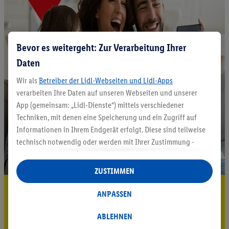
Bevor es weitergeht: Zur Verarbeitung Ihrer
Daten
Wir als
Betreiber der Lidl-Webseiten und Lidl-Apps
verarbeiten Ihre Daten auf unseren Webseiten und unserer
App (gemeinsam: „Lidl-Dienste“) mittels verschiedener
Techniken, mit denen eine Speicherung und ein Zugriff auf
Informationen in Ihrem Endgerät erfolgt. Diese sind teilweise
technisch notwendig oder werden mit Ihrer Zustimmung -
auch durch Partner (u.a.
als separat
oder gemeinsam
Verantwortliche; im Zusammenhang mit dem IAB TCF
ZUSTIMMEN
insgesamt
6
Partner) - für komfortable Einstellungen, zur
5.95 € Versand sparen³²ᵃ
Statistik-Erstellung oder für personalisierte Werbung
ANPASSEN
innerhalb und außerhalb der Lidl-Dienste verwendet.
Jetzt zum Newsletter anmelden
Datenverarbeitungen für personalisierte Werbung werden
ABLEHNEN
durchgeführt, um eigene Werbung auszusteuern und um