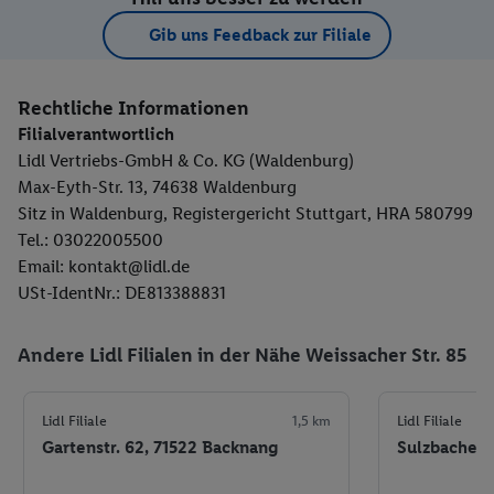
Gib uns Feedback zur Filiale
Rechtliche Informationen
Filialverantwortlich
Lidl Vertriebs-GmbH & Co. KG (Waldenburg)
Max-Eyth-Str. 13, 74638 Waldenburg
Sitz in Waldenburg, Registergericht Stuttgart, HRA 580799
Tel.: 03022005500
Email: kontakt@lidl.de
USt-IdentNr.: DE813388831
Andere Lidl Filialen in der Nähe Weissacher Str. 85
Lidl Filiale
1,5 km
Lidl Filiale
Gartenstr. 62, 71522 Backnang
Sulzbacher S