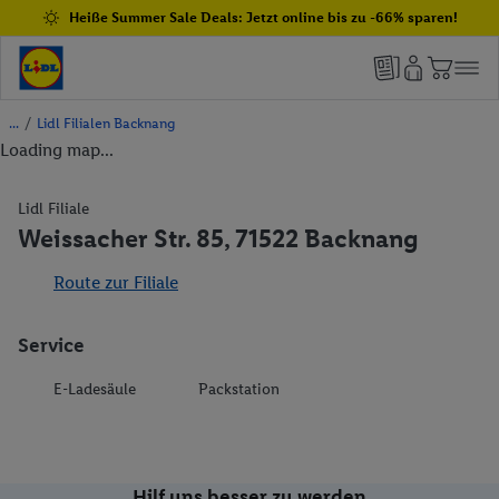
Heiße Summer Sale Deals: Jetzt online bis zu -66% sparen!
/
Lidl Filialen Backnang
Loading map...
Lidl Filiale
Weissacher Str. 85, 71522 Backnang
Route zur Filiale
Service
E-Ladesäule
Packstation
Hilf uns besser zu werden