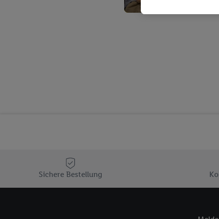
Kaufverhalten in den Li
genauen Standortdaten)
und/ oder dem Zugriff 
Segmenten). Im Zusamme
Erfolgsmessung der Wer
Sicherung und Optimie
Sofern Sie hier Ihre Zus
Plus-Konto einloggen, 
Verantwortlichkeit mit
zu erstellen (die sogen
können, um Sie in von 
Hierzu wird von uns un
Adresse in gemeinsamer 
Zudem erlauben Sie uns,
den Lidl-Diensten einzus
Sichere Bestellung
Ko
Wenn das der Fall ist, g
Kundenkonto-Referenz, 
verwenden, um Sie wied
Insbesondere können Sie