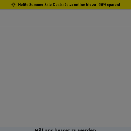
Heiße Summer Sale Deals: Jetzt online bis zu -66% sparen!
Hilf uns besser zu werden