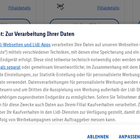
Filialdetails
Filialdetails
Filiale
Meine Filiale
t: Zur Verarbeitung Ihrer Daten
dl-Webseiten und Lidl-Apps
verarbeiten Ihre Daten auf unseren Webseiten
te“) mittels verschiedener Techniken, mit denen eine Speicherung und ein 
Endgerät erfolgt. Diese sind teilweise technisch notwendig oder werden m
Meine Filiale
.
als separat
oder gemeinsam Verantwortliche; im Zusammenhang mit dem 
ble Einstellungen, zur Statistik-Erstellung oder für personalisierte Werbun
nste verwendet. Datenverarbeitungen für personalisierte Werbung werden
euern und um Dritten die Ausspielung von Werbung außerhalb der Lidl-Di
ehörigen zugeordneten Endgeräte zu ermöglichen. Sofern Sie Teilnehmer de
5.95 € Versand spa
 für diese Zwecke auch Daten aus Ihrem Filial-Kaufverhalten verarbeitet
ber Ihr Kaufverhalten in den Lidl-Diensten zur Verfügung gestellt, damit di
Jetzt zum Newsletter anmel
folg von Werbekampagnen seiner Auftraggeber messen kann.
isierter Werbung basiert auf der Generierung von auch mit Daten von and
Gutschein sichern!
. Dies umfasst die Zusammenführung von Daten (z.B. über Ihre Nutzung der 
ABLEHNEN
ANPASSEN