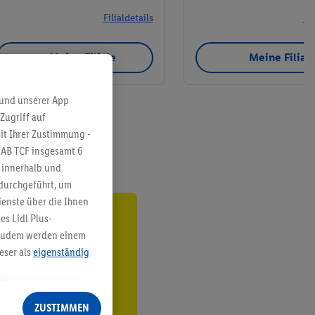
Filialdetails
Fil
Meine Filiale
Meine Filial
 und unserer App
Zugriff auf
it Ihrer Zustimmung -
IAB TCF insgesamt
6
g innerhalb und
 durchgeführt, um
enste über die Ihnen
s Lidl Plus-
ren³²ᵃ
. Zudem werden einem
eser als
eigenständig
den
eren Diensten
Lidl-Dienste, Ihr
ZUSTIMMEN