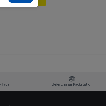
echt - sowie Ihre
ch dem Speichern von
sogenannten
 zur Leistungs-/
ur technischen
n Ihr bestehendes Lidl
n gemeinsamer
zielle Online-Kennung
Kennung verwenden
ung auszuspielen.
 umgewandelte E-Mail-
 Utiq-Technologie in
 Sie verfügbar ist.
0 Tagen
Lieferung an Packstation
dresse und einer
en diese Kennung
nsten zu erfassen.
 von Dritten betrieben