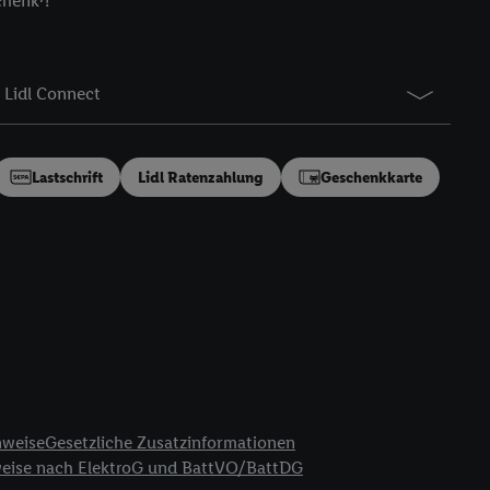
chenk⁷!
gung speziell zur
ung generell zu
en“/„Nutzung der
Lidl Connect
inwilligung (nur für
von Utiq
.
ch einen Klick auf
ndung sämtlicher
Lastschrift
Lidl Ratenzahlung
Geschenkkarte
t, Ihre Einwilligung
ngen
.
Die Impressen
as gilt auch für die
B TCF für Werbung und
reitstellung und
en Quellen,
ter Informationen,
rten Utiq-
nweise
Gesetzliche Zusatzinformationen
weise nach ElektroG und BattVO/BattDG
ichern von oder