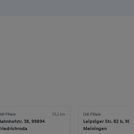
idl Filiale
25,2 km
Lidl Filiale
Bahnhofstr. 38, 99894
Leipziger Str. 82 b, 986
Friedrichroda
Meiningen