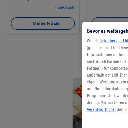
Filialdetails
Meine Filiale
Meine 
Bevor es weitergeh
Wir als
Betreiber der Li
(gemeinsam: „Lidl-Diens
Informationen in Ihrem 
auch durch Partner (u.a
Partner) - für komforta
außerhalb der Lidl-Die
eigene Werbung auszust
und Ihren Haushaltsang
Programms sind, werden
der o.g. Partner Daten ü
Verantwortlicher
den Er
Die Erstellung personal
angereicherten Profilen