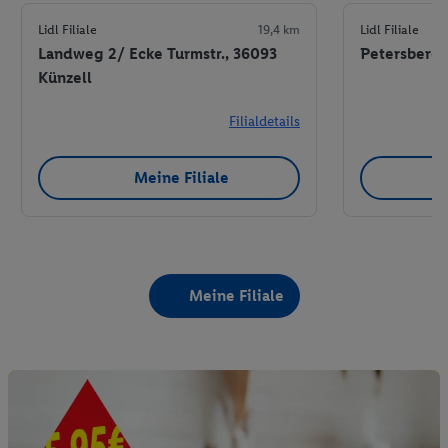
Lidl Filiale
19,4 km
Lidl Filiale
Landweg 2/ Ecke Turmstr., 36093
Petersberger
Künzell
Filialdetails
Meine Filiale
Meine Filiale