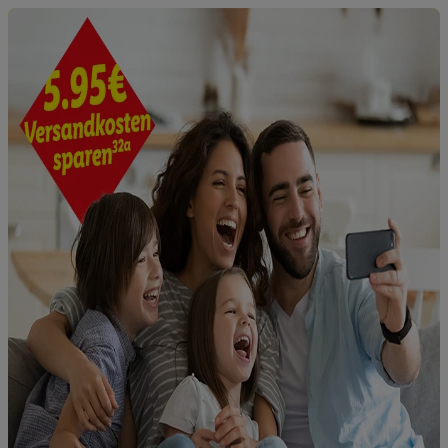
„Zustimmen“ stimmen Sie allen Verarbeitungen zu sämtlichen
vorgenannten Zwecken unter Einbindung sämtlicher
genannten Partner zu. Weitere Informationen, auch zur
Speicherdauer der Daten und zu Ihrem Recht, Ihre
Einwilligung jederzeit mit Wirkung für die Zukunft zu
widerrufen, finden Sie in unseren
Datenschutzbestimmungen
.
Die Impressen finden Sie hier.
Unter „Anpassen“ können Sie
einzelne Verwendungszwecke oder Partner zulassen; das gilt
auch für die nachfolgend schlagwortartig benannten Zwecke
und Funktionen im Rahmen des Einsatzes des IAB TCF für
Werbung und Erfolgsmessung:
Gewährleistung der Sicherheit, Verhinderung und Aufdeckung
von Betrug und Fehlerbehebung, Bereitstellung und Anzeige
von Werbung und Inhalten, Abgleichung und Kombination
von Daten aus unterschiedlichen Quellen, Verknüpfung
verschiedener Endgeräte, Identifikation von Geräten anhand
automatisch übermittelter Informationen, Messung des
Erfolgs von Werbekampagnen durch TTD und Nutzung der
Telekommunikations-basierten Utiq-Technologie für digitales