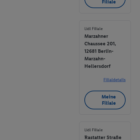
Filiale
Zudem werden einem der o.g. Partner Daten über Ihr
Kaufverhalten in den Lidl-Diensten zur Verfügung gestellt,
damit dieser als
eigenständig Verantwortlicher
den Erfolg von
Werbekampagnen seiner Auftraggeber messen kann.
Lidl Filiale
Die Erstellung personalisierter Werbung basiert auf der
Marzahner
Generierung von auch mit Daten von anderen Diensten
Chaussee 201,
angereicherten Profilen. Dies umfasst die Zusammenführung
12681 Berlin-
von Daten (z.B. über Ihre Nutzung der Lidl-Dienste, Ihr
Marzahn-
Kaufverhalten in den Lidl-Diensten, Informationen aus Ihrem
Hellersdorf
Kundenkonto - z.B. Alter oder Geschlecht - sowie Ihre genauen
Standortdaten) auch über verschiedene Endgeräte und Lidl-
Filialdetails
Dienste hinweg einschließlich dem Speichern von und/ oder
dem Zugriff auf Informationen auf Ihren Endgeräten zur
Meine
Erstellung von Zielgruppen (sogenannten Segmenten). Im
Filiale
Zusammenhang mit dem Ausspielen dieser Werbung erfolgen
Verarbeitungen auch zur Leistungs-/ Erfolgsmessung der
Werbung, zur Zielgruppenforschung, zur Entwicklung von
Angeboten sowie zur technischen Sicherung und Optimierung
Lidl Filiale
Rastatter Straße
dieser Werbeausspielungen.