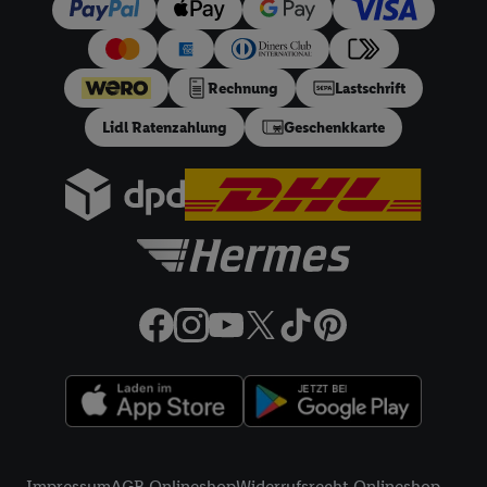
Rechnung
Lastschrift
Lidl Ratenzahlung
Geschenkkarte
Rechtliche Informationen
Impressum
AGB Onlineshop
Widerrufsrecht Onlineshop