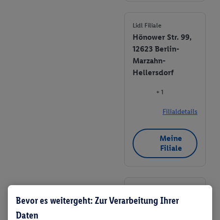
Lidl Filiale
Hönower Str. 99,
12623 Berlin-
Marzahn-
Hellersdorf
+ 1
Filialdetails
Meine
Filiale
Lidl Filiale
Bevor es weitergeht: Zur Verarbeitung Ihrer
Havemannstr. 1,
Daten
12689 Berlin-