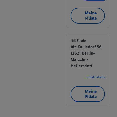
Netzbetreiber weiter, der anhand der IP-Adresse und einer
Kundenkonto-Referenz, wie z.B. Ihrer Mobilfunknummer, eine
Kennung für Utiq erstellt. Wir werden diese Kennung
Meine
Filiale
verwenden, um Sie wiederzuerkennen und Erkenntnisse über
Ihr Nutzungsverhalten in den Lidl-Diensten zu erfassen.
Insbesondere können Sie mittels dieser Technologie auch auf
Diensten wiedererkannt werden, die von Dritten betrieben
Lidl Filiale
werden, damit wir Ihnen dort personalisierte Werbung
Alt-Kaulsdorf 56,
ausspielen können. Sie können Ihre Einwilligung speziell zur
12621 Berlin-
Nutzung der Utiq-Technologie - zusätzlich zur weiter unten
Marzahn-
erläuterten Möglichkeit, Ihre Einwilligung generell zu
Hellersdorf
widerrufen - jederzeit auch über
das Datenschutzportal von
Utiq („consenthub“)
oder über „Anpassen“/„Nutzung der
Filialdetails
Telekommunikations-basierten Utiq-Technologie für digitales
Marketing“ am unteren Ende dieser Einwilligung (nur für die
Meine
Lidl-Dienste) widerrufen. Weitere Informationen finden Sie in
Filiale
den
Datenschutzbestimmungen von Utiq
.
Durch einen Klick auf „Ablehnen“ können Sie nur den Einsatz
notwendiger Techniken zulassen. Durch einen Klick auf