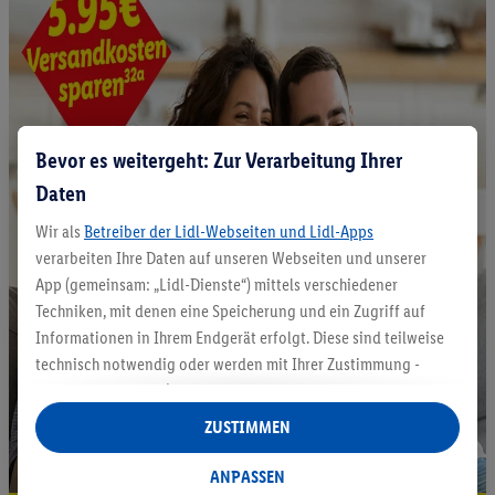
Bevor es weitergeht: Zur Verarbeitung Ihrer
Daten
Wir als
Betreiber der Lidl-Webseiten und Lidl-Apps
verarbeiten Ihre Daten auf unseren Webseiten und unserer
App (gemeinsam: „Lidl-Dienste“) mittels verschiedener
Techniken, mit denen eine Speicherung und ein Zugriff auf
Informationen in Ihrem Endgerät erfolgt. Diese sind teilweise
technisch notwendig oder werden mit Ihrer Zustimmung -
auch durch Partner (u.a.
als separat
oder gemeinsam
Verantwortliche; im Zusammenhang mit dem IAB TCF
ZUSTIMMEN
insgesamt
6
Partner) - für komfortable Einstellungen, zur
Statistik-Erstellung oder für personalisierte Werbung
ANPASSEN