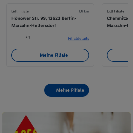
Lidl Filiale
1,8 km
Lidl Filiale
Hönower Str. 99, 12623 Berlin-
Chemnitzer S
Marzahn-Hellersdorf
Marzahn-Hel
+ 1
Filialdetails
Meine Filiale
Meine Filiale