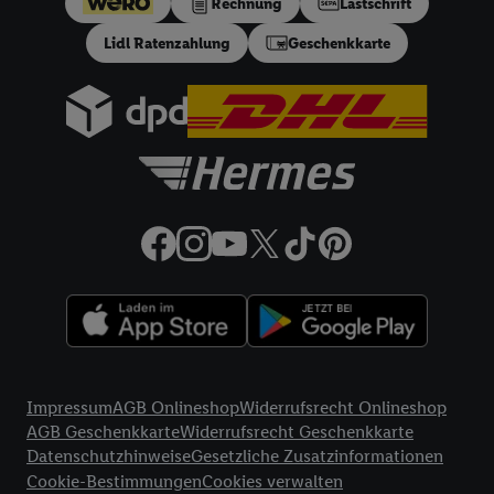
Rechnung
Lastschrift
in einen Hashwert umgewandelte E-Mail-Adresse in
Lidl Ratenzahlung
Geschenkkarte
gemeinsamer Verantwortlichkeit verarbeitet.
Zudem erlauben Sie uns, der Utiq SA/NV („Utiq“) und
Ihrem
Telekommunikationsnetzbetreiber
, die Utiq-Technologie
in den Lidl-Diensten einzusetzen. Utiq prüft zunächst anhand
Ihrer IP-Adresse, ob die Technologie für Sie verfügbar ist.
Wenn das der Fall ist, gibt Utiq Ihre IP-Adresse an Ihren
Netzbetreiber weiter, der anhand der IP-Adresse und einer
Kundenkonto-Referenz, wie z.B. Ihrer Mobilfunknummer, eine
Kennung für Utiq erstellt. Wir werden diese Kennung
verwenden, um Sie wiederzuerkennen und Erkenntnisse über
Ihr Nutzungsverhalten in den Lidl-Diensten zu erfassen.
Insbesondere können Sie mittels dieser Technologie auch auf
Diensten wiedererkannt werden, die von Dritten betrieben
Rechtliche Informationen
werden, damit wir Ihnen dort personalisierte Werbung
Impressum
AGB Onlineshop
Widerrufsrecht Onlineshop
ausspielen können. Sie können Ihre Einwilligung speziell zur
AGB Geschenkkarte
Widerrufsrecht Geschenkkarte
Nutzung der Utiq-Technologie - zusätzlich zur weiter unten
Datenschutzhinweise
Gesetzliche Zusatzinformationen
erläuterten Möglichkeit, Ihre Einwilligung generell zu
Cookie-Bestimmungen
Cookies verwalten