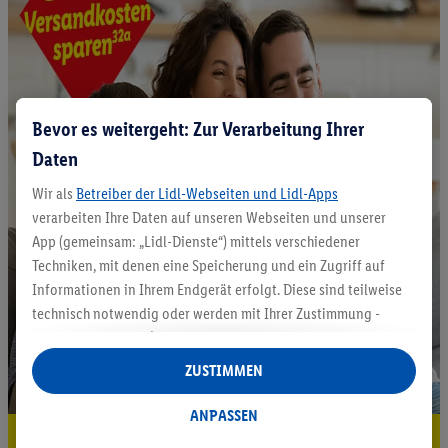
Bevor es weitergeht: Zur Verarbeitung Ihrer
Daten
Wir als
Betreiber der Lidl-Webseiten und Lidl-Apps
verarbeiten Ihre Daten auf unseren Webseiten und unserer
App (gemeinsam: „Lidl-Dienste“) mittels verschiedener
Techniken, mit denen eine Speicherung und ein Zugriff auf
Informationen in Ihrem Endgerät erfolgt. Diese sind teilweise
technisch notwendig oder werden mit Ihrer Zustimmung -
auch durch Partner (u.a.
als separat
oder gemeinsam
Verantwortliche; im Zusammenhang mit dem IAB TCF
ZUSTIMMEN
insgesamt
6
Partner) - für komfortable Einstellungen, zur
Statistik-Erstellung oder für personalisierte Werbung
ANPASSEN
innerhalb und außerhalb der Lidl-Dienste verwendet.
5.95 € Versand sparen³²ᵃ