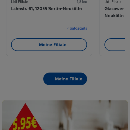
Lidl Filiale
1,8 km
Lidl Filiale
Lahnstr. 61, 12055 Berlin-Neukölln
Glasower Str
Neukölln
Filialdetails
Meine Filiale
Meine Filiale