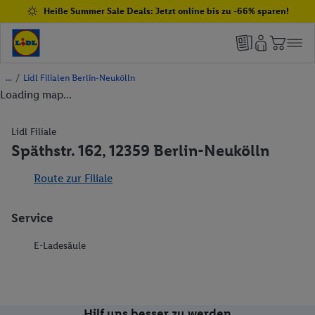
Heiße Summer Sale Deals: Jetzt online bis zu -66% sparen!
/
Lidl Filialen Berlin-Neukölln
Loading map...
Lidl Filiale
Späthstr. 162, 12359 Berlin-Neukölln
Route zur Filiale
Service
E-Ladesäule
Hilf uns besser zu werden