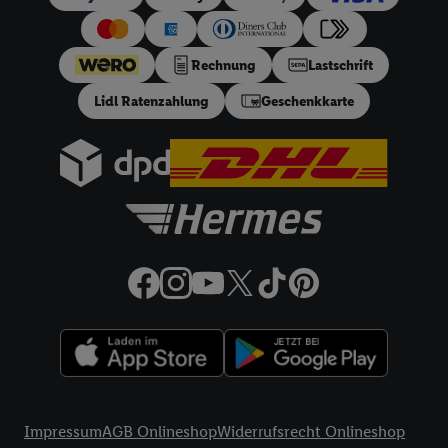
Sofern Sie hier Ihre Zustimmung dazu erteilen und danach ein
Lidl Plus-Konto erstellen bzw. sich in Ihr bestehendes Lidl
Plus-Konto einloggen, kann darüber hinaus auch Ihre dort
Rechnung
Lastschrift
angegebene E-Mail-Adresse von uns in gemeinsamer
Lidl Ratenzahlung
Geschenkkarte
Verantwortlichkeit mit einem der oben genannten Partner
verwendet werden, um daraus eine spezielle Online-Kennung
zu erstellen (die sogenannte EUID), die wir sodann ähnlich wie
die sogleich beschriebene Utiq-Kennung verwenden können,
um Sie in von Dritten betriebenen Diensten zu erkennen und
Ihnen personalisierte Werbung auszuspielen. Hierzu wird von
uns und einem der anderen oben genannten Partner auch Ihre
in einen Hashwert umgewandelte E-Mail-Adresse in
gemeinsamer Verantwortlichkeit verarbeitet.
Zudem erlauben Sie uns, der Utiq SA/NV („Utiq“) und
Ihrem
Telekommunikationsnetzbetreiber
, die Utiq-Technologie
in den Lidl-Diensten einzusetzen. Utiq prüft zunächst anhand
Ihrer IP-Adresse, ob die Technologie für Sie verfügbar ist.
Rechtliche Informationen
Wenn das der Fall ist, gibt Utiq Ihre IP-Adresse an Ihren
Impressum
AGB Onlineshop
Widerrufsrecht Onlineshop
Netzbetreiber weiter, der anhand der IP-Adresse und einer