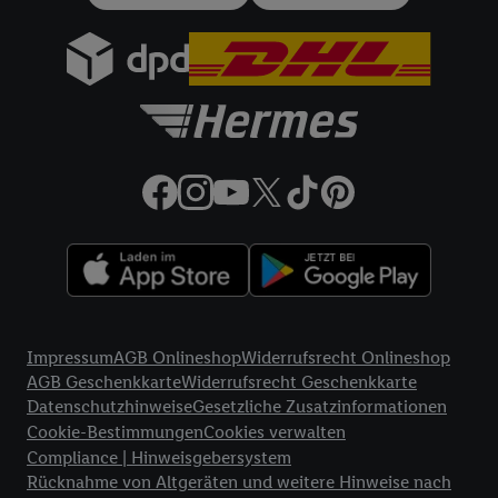
gemeinsamer Verantwortlichkeit verarbeitet.
Zudem erlauben Sie uns, der Utiq SA/NV („Utiq“) und
Ihrem
Telekommunikationsnetzbetreiber
, die Utiq-Technologie
in den Lidl-Diensten einzusetzen. Utiq prüft zunächst anhand
Ihrer IP-Adresse, ob die Technologie für Sie verfügbar ist.
Wenn das der Fall ist, gibt Utiq Ihre IP-Adresse an Ihren
Netzbetreiber weiter, der anhand der IP-Adresse und einer
Kundenkonto-Referenz, wie z.B. Ihrer Mobilfunknummer, eine
Kennung für Utiq erstellt. Wir werden diese Kennung
verwenden, um Sie wiederzuerkennen und Erkenntnisse über
Ihr Nutzungsverhalten in den Lidl-Diensten zu erfassen.
Insbesondere können Sie mittels dieser Technologie auch auf
Rechtliche Informationen
Diensten wiedererkannt werden, die von Dritten betrieben
Impressum
AGB Onlineshop
Widerrufsrecht Onlineshop
werden, damit wir Ihnen dort personalisierte Werbung
AGB Geschenkkarte
Widerrufsrecht Geschenkkarte
ausspielen können. Sie können Ihre Einwilligung speziell zur
Datenschutzhinweise
Gesetzliche Zusatzinformationen
Nutzung der Utiq-Technologie - zusätzlich zur weiter unten
Cookie-Bestimmungen
Cookies verwalten
erläuterten Möglichkeit, Ihre Einwilligung generell zu
Compliance | Hinweisgebersystem
widerrufen - jederzeit auch über
das Datenschutzportal von
Rücknahme von Altgeräten und weitere Hinweise nach