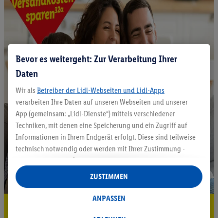
Bevor es weitergeht: Zur Verarbeitung Ihrer
Daten
Wir als
Betreiber der Lidl-Webseiten und Lidl-Apps
verarbeiten Ihre Daten auf unseren Webseiten und unserer
App (gemeinsam: „Lidl-Dienste“) mittels verschiedener
Techniken, mit denen eine Speicherung und ein Zugriff auf
Informationen in Ihrem Endgerät erfolgt. Diese sind teilweise
technisch notwendig oder werden mit Ihrer Zustimmung -
auch durch Partner (u.a.
als separat
oder gemeinsam
Verantwortliche; im Zusammenhang mit dem IAB TCF
ZUSTIMMEN
insgesamt
6
Partner) - für komfortable Einstellungen, zur
Statistik-Erstellung oder für personalisierte Werbung
ANPASSEN
5.95 € Versand sparen³²ᵃ
innerhalb und außerhalb der Lidl-Dienste verwendet.