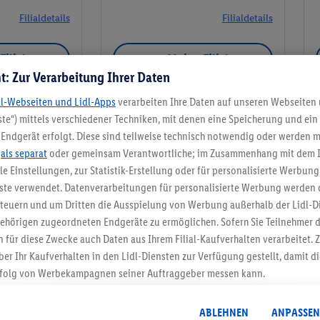
Filialdetails
Filialdetails
Filiale
Meine Filiale
t: Zur Verarbeitung Ihrer Daten
dl-Webseiten und Lidl-Apps
verarbeiten Ihre Daten auf unseren Webseiten
te“) mittels verschiedener Techniken, mit denen eine Speicherung und ein 
Endgerät erfolgt. Diese sind teilweise technisch notwendig oder werden m
Meine Filiale
.
als separat
oder gemeinsam Verantwortliche; im Zusammenhang mit dem 
ble Einstellungen, zur Statistik-Erstellung oder für personalisierte Werbun
nste verwendet. Datenverarbeitungen für personalisierte Werbung werden
euern und um Dritten die Ausspielung von Werbung außerhalb der Lidl-Di
ehörigen zugeordneten Endgeräte zu ermöglichen. Sofern Sie Teilnehmer de
5.95 € Versand spa
 für diese Zwecke auch Daten aus Ihrem Filial-Kaufverhalten verarbeitet
ber Ihr Kaufverhalten in den Lidl-Diensten zur Verfügung gestellt, damit di
Jetzt zum Newsletter anmel
folg von Werbekampagnen seiner Auftraggeber messen kann.
isierter Werbung basiert auf der Generierung von auch mit Daten von and
Gutschein sichern!
. Dies umfasst die Zusammenführung von Daten (z.B. über Ihre Nutzung der 
ABLEHNEN
ANPASSEN