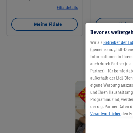
Filialdetails
Meine Filiale
Meine 
Bevor es weitergeh
Wir als
Betreiber der Li
(gemeinsam: „Lidl-Diens
Informationen in Ihrem 
auch durch Partner (u.a
Partner) - für komforta
außerhalb der Lidl-Die
eigene Werbung auszust
und Ihren Haushaltsang
Programms sind, werden
der o.g. Partner Daten ü
Verantwortlicher
den Er
Die Erstellung personal
angereicherten Profilen