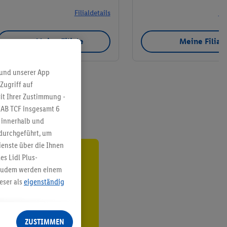
Filialdetails
Fil
Meine Filiale
Meine Filial
 und unserer App
Zugriff auf
it Ihrer Zustimmung -
IAB TCF insgesamt
6
g innerhalb und
 durchgeführt, um
enste über die Ihnen
s Lidl Plus-
ren³²ᵃ
. Zudem werden einem
eser als
eigenständig
den
eren Diensten
Lidl-Dienste, Ihr
ZUSTIMMEN