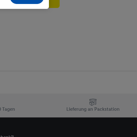
echt - sowie Ihre
ch dem Speichern von
sogenannten
 zur Leistungs-/
ur technischen
n Ihr bestehendes Lidl
n gemeinsamer
zielle Online-Kennung
Kennung verwenden
ung auszuspielen.
 umgewandelte E-Mail-
 Utiq-Technologie in
 Sie verfügbar ist.
0 Tagen
Lieferung an Packstation
dresse und einer
en diese Kennung
nsten zu erfassen.
 von Dritten betrieben