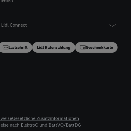
chenk⁷!
gung speziell zur
ung generell zu
en“/„Nutzung der
Lidl Connect
inwilligung (nur für
von Utiq
.
ch einen Klick auf
ndung sämtlicher
Lastschrift
Lidl Ratenzahlung
Geschenkkarte
t, Ihre Einwilligung
ngen
.
Die Impressen
as gilt auch für die
B TCF für Werbung und
reitstellung und
en Quellen,
ter Informationen,
rten Utiq-
nweise
Gesetzliche Zusatzinformationen
weise nach ElektroG und BattVO/BattDG
ichern von oder