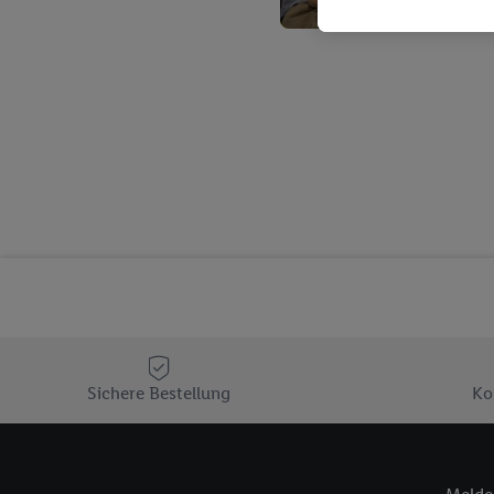
Kaufverhalten in den Li
genauen Standortdaten)
und/ oder dem Zugriff 
Segmenten). Im Zusamme
Erfolgsmessung der Wer
Sicherung und Optimie
Sofern Sie hier Ihre Zus
Plus-Konto einloggen, 
Verantwortlichkeit mit
zu erstellen (die sogen
können, um Sie in von 
Hierzu wird von uns un
Adresse in gemeinsamer 
Zudem erlauben Sie uns,
den Lidl-Diensten einzus
Sichere Bestellung
Ko
Wenn das der Fall ist, g
Kundenkonto-Referenz, 
verwenden, um Sie wied
Insbesondere können Sie