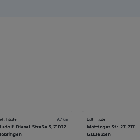
idl Filiale
9,7 km
Lidl Filiale
Rudolf-Diesel-Straße 5, 71032
Mötzinger Str. 27, 71126
Böblingen
Gäufelden