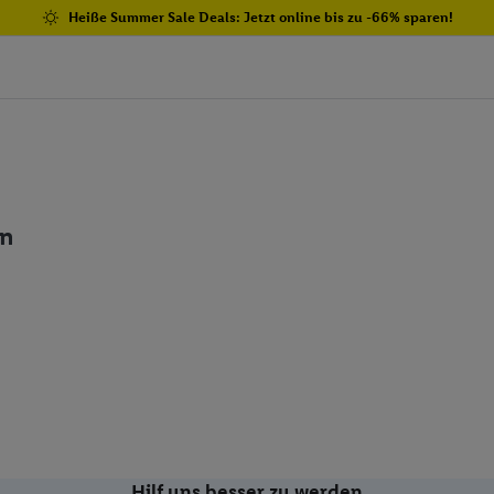
Heiße Summer Sale Deals: Jetzt online bis zu -66% sparen!
en
Hilf uns besser zu werden