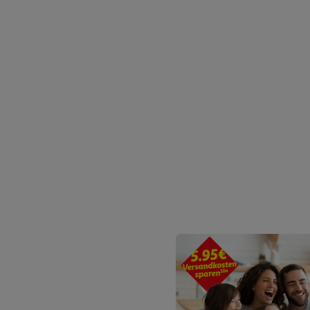
Erfolgsmessung:
Gewährleistung der Sic
Anzeige von Werbung un
Verknüpfung verschiede
Messung des Erfolgs v
Technologie für digital
Verwendung genauer 
Zugriff auf Informa
Zielgruppen durch 
reduzierter Daten 
Auswahl personalisi
Liste der Partner