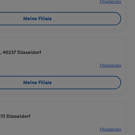
Filialdetails
 Utiq-Technologie in
Meine Filiale
 Sie verfügbar ist.
dresse und einer
en diese Kennung
nsten zu erfassen.
 von Dritten betrieben
, 40237 Düsseldorf
gung speziell zur
ung generell zu
Filialdetails
en“/„Nutzung der
inwilligung (nur für
Meine Filiale
von Utiq
.
ch einen Klick auf
ndung sämtlicher
t, Ihre Einwilligung
ngen
.
Die Impressen
213 Düsseldorf
as gilt auch für die
B TCF für Werbung und
Filialdetails