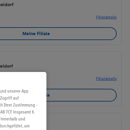
seldorf
Filialdetails
Meine Filiale
seldorf
Filialdetails
 und unserer App
Meine Filiale
Zugriff auf
it Ihrer Zustimmung -
IAB TCF insgesamt
6
g innerhalb und
 durchgeführt, um
sseldorf