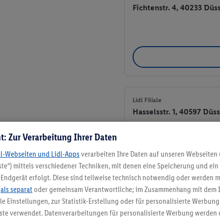
Fichtenstr. 4, 40233 Düs
Lidl Filiale
Hasselsstr. 1, 40597 Düs
t: Zur Verarbeitung Ihrer Daten
dl-Webseiten und Lidl-Apps
verarbeiten Ihre Daten auf unseren Webseiten
te“) mittels verschiedener Techniken, mit denen eine Speicherung und ein 
Endgerät erfolgt. Diese sind teilweise technisch notwendig oder werden m
.
als separat
oder gemeinsam Verantwortliche; im Zusammenhang mit dem 
ble Einstellungen, zur Statistik-Erstellung oder für personalisierte Werbun
Lidl Filiale
nste verwendet. Datenverarbeitungen für personalisierte Werbung werden
Stephanstr. 5, 40599 Dü