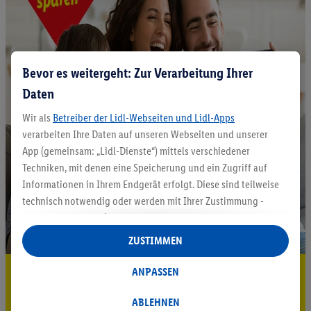
Bevor es weitergeht: Zur Verarbeitung Ihrer
Daten
Wir als
Betreiber der Lidl-Webseiten und Lidl-Apps
verarbeiten Ihre Daten auf unseren Webseiten und unserer
App (gemeinsam: „Lidl-Dienste“) mittels verschiedener
Techniken, mit denen eine Speicherung und ein Zugriff auf
Informationen in Ihrem Endgerät erfolgt. Diese sind teilweise
technisch notwendig oder werden mit Ihrer Zustimmung -
auch durch Partner (u.a.
als separat
oder gemeinsam
Verantwortliche; im Zusammenhang mit dem IAB TCF
ZUSTIMMEN
insgesamt
6
Partner) - für komfortable Einstellungen, zur
Statistik-Erstellung oder für personalisierte Werbung
5.95 € Versand sparen³²ᵃ
ANPASSEN
innerhalb und außerhalb der Lidl-Dienste verwendet.
Jetzt zum Newsletter anmelden
Datenverarbeitungen für personalisierte Werbung werden
ABLEHNEN