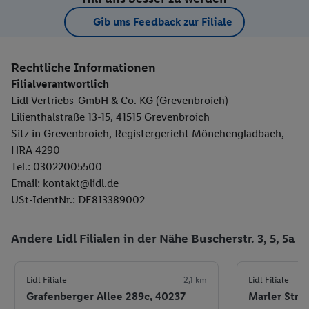
Gib uns Feedback zur Filiale
Rechtliche Informationen
Filialverantwortlich
Lidl Vertriebs-GmbH & Co. KG (Grevenbroich)
Lilienthalstraße 13-15, 41515 Grevenbroich
Sitz in Grevenbroich, Registergericht Mönchengladbach,
HRA 4290
Tel.: 03022005500
Email: kontakt@lidl.de
USt-IdentNr.: DE813389002
Andere Lidl Filialen in der Nähe Buscherstr. 3, 5, 5a
Lidl Filiale
2,1 km
Lidl Filiale
Grafenberger Allee 289c, 40237
Marler Str. 