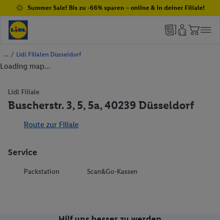
Summer Sale! Bis zu -66% sparen – online & in deiner Filiale!
/
Lidl Filialen Düsseldorf
Loading map...
Lidl Filiale
Buscherstr. 3, 5, 5a, 40239 Düsseldorf
Route zur Filiale
Service
Packstation
Scan&Go-Kassen
Hilf uns besser zu werden