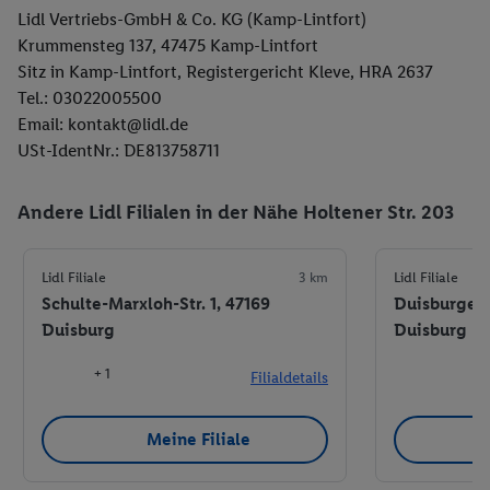
Lidl Vertriebs-GmbH & Co. KG (Kamp-Lintfort)
Krummensteg 137, 47475 Kamp-Lintfort
Sitz in Kamp-Lintfort, Registergericht Kleve, HRA 2637
Tel.: 03022005500
Email: kontakt@lidl.de
USt-IdentNr.: DE813758711
Andere Lidl Filialen in der Nähe Holtener Str. 203
Lidl Filiale
3 km
Lidl Filiale
Schulte-Marxloh-Str. 1, 47169
Duisburger 
Duisburg
Duisburg
+ 1
Filialdetails
Meine Filiale