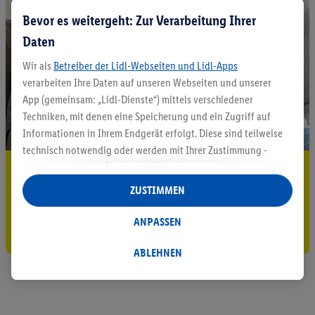
Bevor es weitergeht: Zur Verarbeitung Ihrer
Daten
Wir als
Betreiber der Lidl-Webseiten und Lidl-Apps
verarbeiten Ihre Daten auf unseren Webseiten und unserer
App (gemeinsam: „Lidl-Dienste“) mittels verschiedener
Techniken, mit denen eine Speicherung und ein Zugriff auf
Informationen in Ihrem Endgerät erfolgt. Diese sind teilweise
technisch notwendig oder werden mit Ihrer Zustimmung -
auch durch Partner (u.a.
als separat
oder gemeinsam
5.95 € Versand sparen³²ᵃ
Verantwortliche; im Zusammenhang mit dem IAB TCF
ZUSTIMMEN
Jetzt zum Newsletter anmelden
insgesamt
6
Partner) - für komfortable Einstellungen, zur
Statistik-Erstellung oder für personalisierte Werbung
ANPASSEN
Gutschein sichern!
innerhalb und außerhalb der Lidl-Dienste verwendet.
Datenverarbeitungen für personalisierte Werbung werden
ABLEHNEN
durchgeführt, um eigene Werbung auszusteuern und um
Dritten die Ausspielung von Werbung außerhalb der Lidl-
Dienste über die Ihnen und Ihren Haushaltsangehörigen