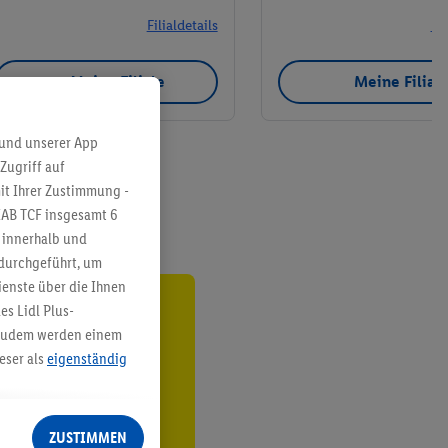
Filialdetails
Fil
Meine Filiale
Meine Filial
 und unserer App
Zugriff auf
it Ihrer Zustimmung -
IAB TCF insgesamt
6
g innerhalb und
 durchgeführt, um
enste über die Ihnen
s Lidl Plus-
ren³²ᵃ
. Zudem werden einem
eser als
eigenständig
den
eren Diensten
Lidl-Dienste, Ihr
ZUSTIMMEN