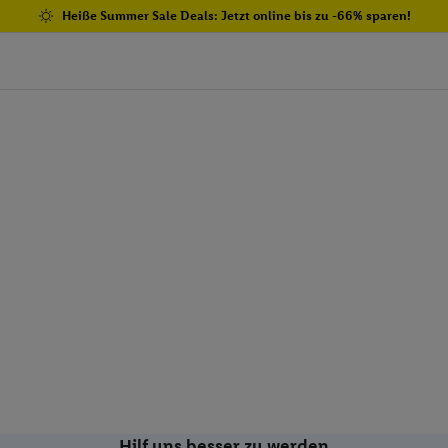
Heiße Summer Sale Deals: Jetzt online bis zu -66% sparen!
Hilf uns besser zu werden