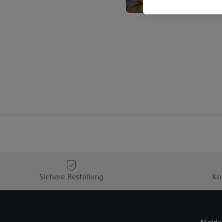
Kaufverhalten in den Li
genauen Standortdaten)
und/ oder dem Zugriff 
Segmenten). Im Zusamme
Erfolgsmessung der Wer
Sicherung und Optimie
Sofern Sie hier Ihre Zus
Plus-Konto einloggen, 
Verantwortlichkeit mit
zu erstellen (die sogen
können, um Sie in von 
Hierzu wird von uns un
Adresse in gemeinsamer 
Zudem erlauben Sie uns,
den Lidl-Diensten einzus
Sichere Bestellung
Ko
Wenn das der Fall ist, g
Kundenkonto-Referenz, 
verwenden, um Sie wied
Insbesondere können Sie