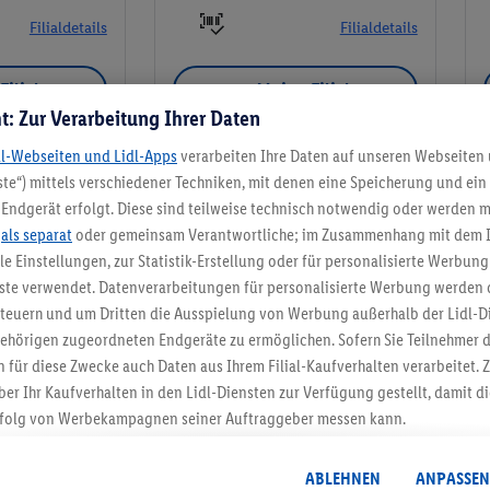
Filialdetails
Filialdetails
Filiale
Meine Filiale
t: Zur Verarbeitung Ihrer Daten
dl-Webseiten und Lidl-Apps
verarbeiten Ihre Daten auf unseren Webseiten
te“) mittels verschiedener Techniken, mit denen eine Speicherung und ein 
Endgerät erfolgt. Diese sind teilweise technisch notwendig oder werden m
Meine Filiale
.
als separat
oder gemeinsam Verantwortliche; im Zusammenhang mit dem 
ble Einstellungen, zur Statistik-Erstellung oder für personalisierte Werbun
nste verwendet. Datenverarbeitungen für personalisierte Werbung werden
euern und um Dritten die Ausspielung von Werbung außerhalb der Lidl-Di
ehörigen zugeordneten Endgeräte zu ermöglichen. Sofern Sie Teilnehmer de
5.95 € Versand spa
 für diese Zwecke auch Daten aus Ihrem Filial-Kaufverhalten verarbeitet
ber Ihr Kaufverhalten in den Lidl-Diensten zur Verfügung gestellt, damit di
Jetzt zum Newsletter anmel
folg von Werbekampagnen seiner Auftraggeber messen kann.
isierter Werbung basiert auf der Generierung von auch mit Daten von and
Gutschein sichern!
. Dies umfasst die Zusammenführung von Daten (z.B. über Ihre Nutzung der 
ABLEHNEN
ANPASSEN