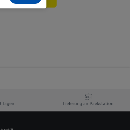
echt - sowie Ihre
ch dem Speichern von
sogenannten
 zur Leistungs-/
ur technischen
n Ihr bestehendes Lidl
n gemeinsamer
zielle Online-Kennung
Kennung verwenden
ung auszuspielen.
 umgewandelte E-Mail-
 Utiq-Technologie in
 Sie verfügbar ist.
0 Tagen
Lieferung an Packstation
dresse und einer
en diese Kennung
nsten zu erfassen.
 von Dritten betrieben