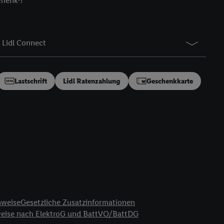
chenk⁷!
gung speziell zur
ung generell zu
en“/„Nutzung der
Lidl Connect
inwilligung (nur für
von Utiq
.
ch einen Klick auf
ndung sämtlicher
Lastschrift
Lidl Ratenzahlung
Geschenkkarte
t, Ihre Einwilligung
ngen
.
Die Impressen
as gilt auch für die
B TCF für Werbung und
reitstellung und
en Quellen,
ter Informationen,
rten Utiq-
nweise
Gesetzliche Zusatzinformationen
weise nach ElektroG und BattVO/BattDG
ichern von oder