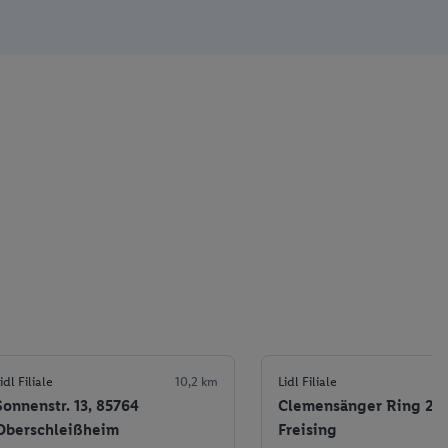
idl Filiale
10,2 km
Lidl Filiale
Sonnenstr. 13, 85764
Clemensänger Ring 26,
Oberschleißheim
Freising