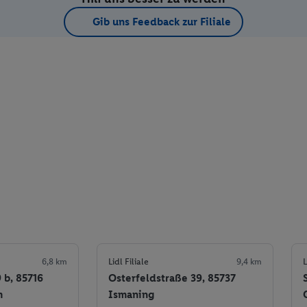
Gib uns Feedback zur Filiale
6,8 km
Lidl Filiale
9,4 km
L
 b, 85716
Osterfeldstraße 39, 85737
m
Ismaning