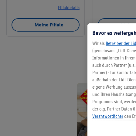
Filialdetails
Meine Filiale
Meine 
Bevor es weitergeh
Wir als
Betreiber der Li
(gemeinsam: „Lidl-Diens
Informationen in Ihrem 
auch durch Partner (u.a
Partner) - für komforta
außerhalb der Lidl-Die
eigene Werbung auszust
und Ihren Haushaltsang
Programms sind, werden
der o.g. Partner Daten ü
Verantwortlicher
den Er
Die Erstellung personal
angereicherten Profilen