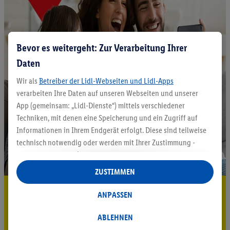
Bevor es weitergeht: Zur Verarbeitung Ihrer
Daten
Wir als
Betreiber der Lidl-Webseiten und Lidl-Apps
verarbeiten Ihre Daten auf unseren Webseiten und unserer
App (gemeinsam: „Lidl-Dienste“) mittels verschiedener
Techniken, mit denen eine Speicherung und ein Zugriff auf
Informationen in Ihrem Endgerät erfolgt. Diese sind teilweise
technisch notwendig oder werden mit Ihrer Zustimmung -
auch durch Partner (u.a.
als separat
oder gemeinsam
Verantwortliche; im Zusammenhang mit dem IAB TCF
ZUSTIMMEN
insgesamt
6
Partner) - für komfortable Einstellungen, zur
5.95 € Versand sparen³²ᵃ
Statistik-Erstellung oder für personalisierte Werbung
ANPASSEN
innerhalb und außerhalb der Lidl-Dienste verwendet.
Jetzt zum Newsletter anmelden
Datenverarbeitungen für personalisierte Werbung werden
ABLEHNEN
durchgeführt, um eigene Werbung auszusteuern und um