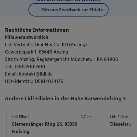
Gib uns Feedback zur Filiale
Rechtliche Informationen
Filialverantwortlich
Lidl Vertriebs-GmbH & Co. KG (Anzing)
Gewerbepark 1, 85646 Anzing
Sitz in Anzing, Registergericht München, HRA 84906
Tel.: 03022005500
Email: kontakt@lidl.de
USt-IdentNr.: DE814034176
Andere Lidl Filialen in der Nähe Karwendelring 3
Lidl Filiale
3,7 km
Lidl Filiale
Clemensänger Ring 26, 85356
Dieselstr. 3
Freising