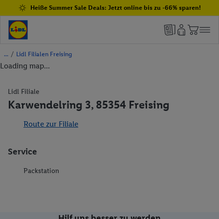
Heiße Summer Sale Deals: Jetzt online bis zu -66% sparen!
/
Lidl Filialen Freising
Loading map...
Lidl Filiale
Karwendelring 3, 85354 Freising
Route zur Filiale
Service
Packstation
Hilf uns besser zu werden