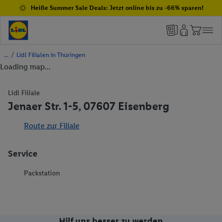
Heiße Summer Sale Deals: Jetzt online bis zu -66% sparen!
/
Lidl Filialen in Thüringen
Loading map...
Lidl Filiale
Jenaer Str. 1-5, 07607 Eisenberg
Route zur Filiale
Service
Packstation
Hilf uns besser zu werden