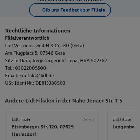
Gib uns Feedback zur Filiale
Rechtliche Informationen
Filialverantwortlich
Lidl Vertriebs-GmbH & Co. KG (Gera)
Am Flugplatz 5, 07546 Gera
Sitz in Gera, Registergericht Jena, HRA 502762
Tel.: 03022005500
Email: kontakt@lidl.de
USt-IdentNr.: DE813388903
Andere Lidl Filialen in der Nähe Jenaer Str. 1-5
Lidl Filiale
7,7 km
Lidl Filiale
Eisenberger Str. 120, 07629
Langenberge
Hermsdorf