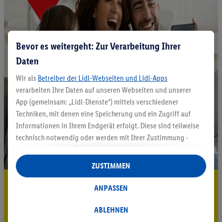
Bevor es weitergeht: Zur Verarbeitung Ihrer
Daten
Wir als
Betreiber der Lidl-Webseiten und Lidl-Apps
verarbeiten Ihre Daten auf unseren Webseiten und unserer
App (gemeinsam: „Lidl-Dienste“) mittels verschiedener
Techniken, mit denen eine Speicherung und ein Zugriff auf
Informationen in Ihrem Endgerät erfolgt. Diese sind teilweise
technisch notwendig oder werden mit Ihrer Zustimmung -
auch durch Partner (u.a.
als separat
oder gemeinsam
Verantwortliche; im Zusammenhang mit dem IAB TCF
ZUSTIMMEN
insgesamt
6
Partner) - für komfortable Einstellungen, zur
5.95 € Versand sparen³²ᵃ
Statistik-Erstellung oder für personalisierte Werbung
ANPASSEN
innerhalb und außerhalb der Lidl-Dienste verwendet.
Jetzt zum Newsletter anmelden
Datenverarbeitungen für personalisierte Werbung werden
ABLEHNEN
durchgeführt, um eigene Werbung auszusteuern und um