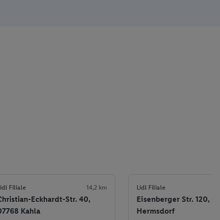
idl Filiale
14,2 km
Lidl Filiale
Christian-Eckhardt-Str. 40,
Eisenberger Str. 120, 0
07768 Kahla
Hermsdorf