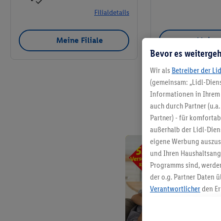
Filialdetails
Meine Filiale
Meine 
Bevor es weitergeh
Wir als
Betreiber der Li
(gemeinsam: „Lidl-Diens
Informationen in Ihrem 
auch durch Partner (u.a
Partner) - für komforta
außerhalb der Lidl-Die
eigene Werbung auszust
und Ihren Haushaltsang
Programms sind, werden
der o.g. Partner Daten ü
Verantwortlicher
den Er
Die Erstellung personal
angereicherten Profilen