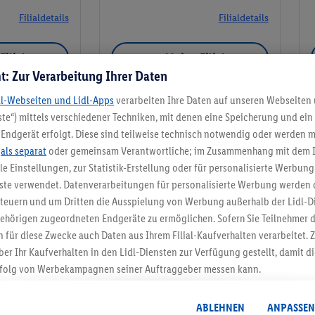
Filialdetails
Filialdetails
Filiale
Meine Filiale
t: Zur Verarbeitung Ihrer Daten
dl-Webseiten und Lidl-Apps
verarbeiten Ihre Daten auf unseren Webseiten
te“) mittels verschiedener Techniken, mit denen eine Speicherung und ein 
Endgerät erfolgt. Diese sind teilweise technisch notwendig oder werden m
Meine Filiale
.
als separat
oder gemeinsam Verantwortliche; im Zusammenhang mit dem 
ble Einstellungen, zur Statistik-Erstellung oder für personalisierte Werbun
nste verwendet. Datenverarbeitungen für personalisierte Werbung werden
euern und um Dritten die Ausspielung von Werbung außerhalb der Lidl-Di
ehörigen zugeordneten Endgeräte zu ermöglichen. Sofern Sie Teilnehmer de
5.95 € Versand spa
 für diese Zwecke auch Daten aus Ihrem Filial-Kaufverhalten verarbeitet
ber Ihr Kaufverhalten in den Lidl-Diensten zur Verfügung gestellt, damit di
Jetzt zum Newsletter anmel
folg von Werbekampagnen seiner Auftraggeber messen kann.
isierter Werbung basiert auf der Generierung von auch mit Daten von and
Gutschein sichern!
. Dies umfasst die Zusammenführung von Daten (z.B. über Ihre Nutzung der 
ABLEHNEN
ANPASSEN