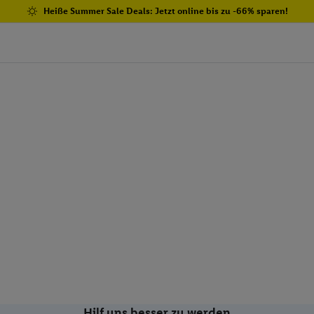
Heiße Summer Sale Deals: Jetzt online bis zu -66% sparen!
Hilf uns besser zu werden