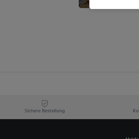
Kaufverhalten in den Li
genauen Standortdaten)
und/ oder dem Zugriff 
Segmenten). Im Zusamme
Erfolgsmessung der Wer
Sicherung und Optimie
Sofern Sie hier Ihre Zus
Plus-Konto einloggen, 
Verantwortlichkeit mit
zu erstellen (die sogen
können, um Sie in von 
Hierzu wird von uns un
Adresse in gemeinsamer 
Zudem erlauben Sie uns,
den Lidl-Diensten einzus
Sichere Bestellung
Ko
Wenn das der Fall ist, g
Kundenkonto-Referenz, 
verwenden, um Sie wied
Insbesondere können Sie