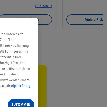
Filialdetails
Fil
Meine Filiale
Meine Filial
 und unserer App
Zugriff auf
it Ihrer Zustimmung -
IAB TCF insgesamt
6
g innerhalb und
 durchgeführt, um
enste über die Ihnen
s Lidl Plus-
ren³²ᵃ
. Zudem werden einem
eser als
eigenständig
den
eren Diensten
Lidl-Dienste, Ihr
ZUSTIMMEN