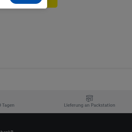
echt - sowie Ihre
ch dem Speichern von
sogenannten
 zur Leistungs-/
ur technischen
n Ihr bestehendes Lidl
n gemeinsamer
zielle Online-Kennung
Kennung verwenden
ung auszuspielen.
 umgewandelte E-Mail-
 Utiq-Technologie in
 Sie verfügbar ist.
0 Tagen
Lieferung an Packstation
dresse und einer
en diese Kennung
nsten zu erfassen.
 von Dritten betrieben