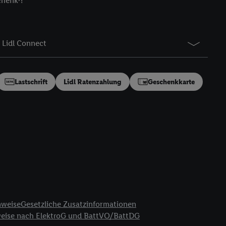
chenk⁷!
gung speziell zur
ung generell zu
en“/„Nutzung der
Lidl Connect
inwilligung (nur für
von Utiq
.
ch einen Klick auf
ndung sämtlicher
Lastschrift
Lidl Ratenzahlung
Geschenkkarte
t, Ihre Einwilligung
ngen
.
Die Impressen
as gilt auch für die
B TCF für Werbung und
reitstellung und
en Quellen,
ter Informationen,
rten Utiq-
nweise
Gesetzliche Zusatzinformationen
weise nach ElektroG und BattVO/BattDG
ichern von oder