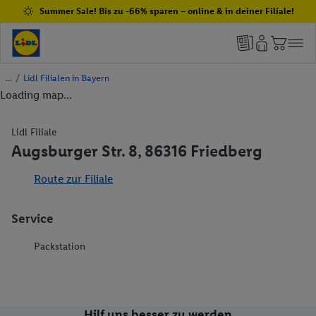
Summer Sale! Bis zu -66% sparen – online & in deiner Filiale!
/
Lidl Filialen in Bayern
Loading map...
Lidl Filiale
Augsburger Str. 8, 86316 Friedberg
Route zur Filiale
Service
Packstation
Hilf uns besser zu werden