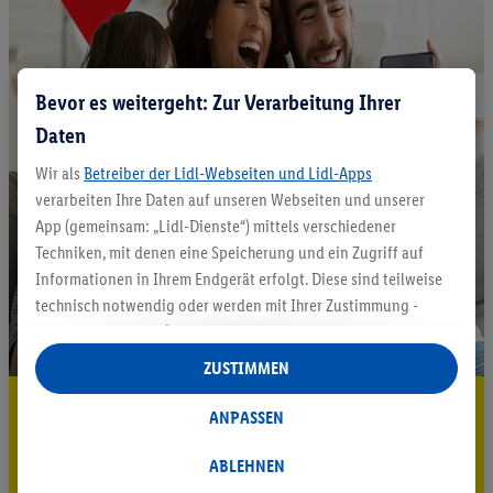
Bevor es weitergeht: Zur Verarbeitung Ihrer
Daten
Wir als
Betreiber der Lidl-Webseiten und Lidl-Apps
verarbeiten Ihre Daten auf unseren Webseiten und unserer
App (gemeinsam: „Lidl-Dienste“) mittels verschiedener
Techniken, mit denen eine Speicherung und ein Zugriff auf
Informationen in Ihrem Endgerät erfolgt. Diese sind teilweise
technisch notwendig oder werden mit Ihrer Zustimmung -
auch durch Partner (u.a.
als separat
oder gemeinsam
Verantwortliche; im Zusammenhang mit dem IAB TCF
ZUSTIMMEN
insgesamt
6
Partner) - für komfortable Einstellungen, zur
5.95 € Versand sparen³²ᵃ
Statistik-Erstellung oder für personalisierte Werbung
ANPASSEN
innerhalb und außerhalb der Lidl-Dienste verwendet.
Jetzt zum Newsletter anmelden
Datenverarbeitungen für personalisierte Werbung werden
ABLEHNEN
durchgeführt, um eigene Werbung auszusteuern und um