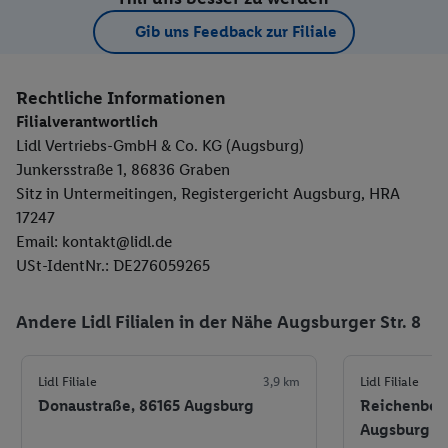
Gib uns Feedback zur Filiale
Rechtliche Informationen
Filialverantwortlich
Lidl Vertriebs-GmbH & Co. KG (Augsburg)
Junkersstraße 1, 86836 Graben
Sitz in Untermeitingen, Registergericht Augsburg, HRA
17247
Email: kontakt@lidl.de
USt-IdentNr.: DE276059265
Andere Lidl Filialen in der Nähe Augsburger Str. 8
Lidl Filiale
3,9 km
Lidl Filiale
Donaustraße, 86165 Augsburg
Reichenberg
Augsburg