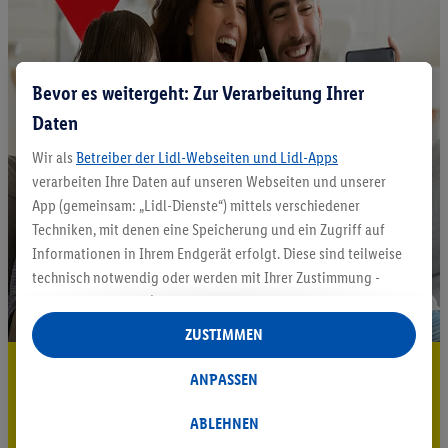
Bevor es weitergeht: Zur Verarbeitung Ihrer
Daten
Wir als
Betreiber der Lidl-Webseiten und Lidl-Apps
verarbeiten Ihre Daten auf unseren Webseiten und unserer
App (gemeinsam: „Lidl-Dienste“) mittels verschiedener
Techniken, mit denen eine Speicherung und ein Zugriff auf
Informationen in Ihrem Endgerät erfolgt. Diese sind teilweise
technisch notwendig oder werden mit Ihrer Zustimmung -
auch durch Partner (u.a.
als separat
oder gemeinsam
Verantwortliche; im Zusammenhang mit dem IAB TCF
ZUSTIMMEN
insgesamt
6
Partner) - für komfortable Einstellungen, zur
5.95 € Versand sparen³²ᵃ
Statistik-Erstellung oder für personalisierte Werbung
ANPASSEN
innerhalb und außerhalb der Lidl-Dienste verwendet.
Jetzt zum Newsletter anmelden
Datenverarbeitungen für personalisierte Werbung werden
ABLEHNEN
durchgeführt, um eigene Werbung auszusteuern und um