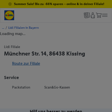
Summer Sale! Bis zu -66% sparen – online & in deiner Filiale!
/
Lidl Filialen in Bayern
Loading map...
Lidl Filiale
Münchner Str. 14, 86438 Kissing
Route zur Filiale
Service
Packstation
Scan&Go-Kassen
Hilf uns besser zu werden