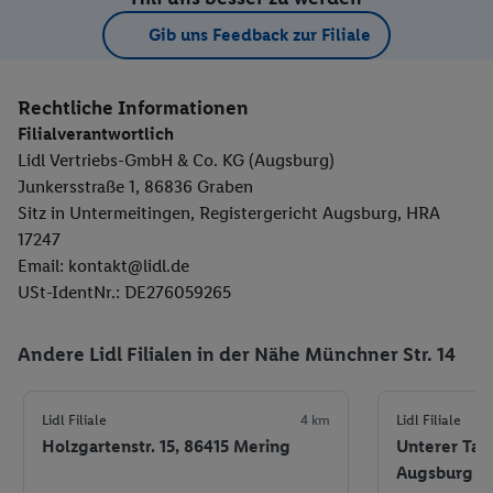
Gib uns Feedback zur Filiale
Rechtliche Informationen
Filialverantwortlich
Lidl Vertriebs-GmbH & Co. KG (Augsburg)
Junkersstraße 1, 86836 Graben
Sitz in Untermeitingen, Registergericht Augsburg, HRA
17247
Email: kontakt@lidl.de
USt-IdentNr.: DE276059265
Andere Lidl Filialen in der Nähe Münchner Str. 14
Lidl Filiale
4 km
Lidl Filiale
Holzgartenstr. 15, 86415 Mering
Unterer Tal
Augsburg