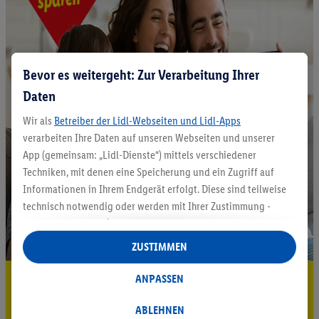
Bevor es weitergeht: Zur Verarbeitung Ihrer
Daten
Wir als
Betreiber der Lidl-Webseiten und Lidl-Apps
verarbeiten Ihre Daten auf unseren Webseiten und unserer
App (gemeinsam: „Lidl-Dienste“) mittels verschiedener
Techniken, mit denen eine Speicherung und ein Zugriff auf
Informationen in Ihrem Endgerät erfolgt. Diese sind teilweise
technisch notwendig oder werden mit Ihrer Zustimmung -
auch durch Partner (u.a.
als separat
oder gemeinsam
Verantwortliche; im Zusammenhang mit dem IAB TCF
ZUSTIMMEN
insgesamt
6
Partner) - für komfortable Einstellungen, zur
Statistik-Erstellung oder für personalisierte Werbung
5.95 € Versand sparen³²ᵃ
ANPASSEN
innerhalb und außerhalb der Lidl-Dienste verwendet.
Jetzt zum Newsletter anmelden
Datenverarbeitungen für personalisierte Werbung werden
ABLEHNEN