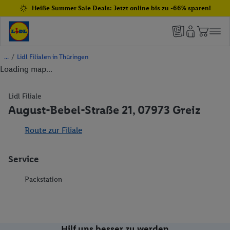
Heiße Summer Sale Deals: Jetzt online bis zu -66% sparen!
/
Lidl Filialen in Thüringen
Loading map...
Lidl Filiale
August-Bebel-Straße 21, 07973 Greiz
Route zur Filiale
Service
Packstation
Hilf uns besser zu werden