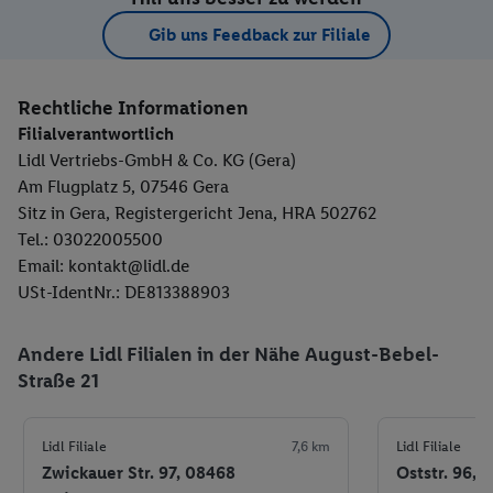
Gib uns Feedback zur Filiale
Rechtliche Informationen
Filialverantwortlich
Lidl Vertriebs-GmbH & Co. KG (Gera)
Am Flugplatz 5, 07546 Gera
Sitz in Gera, Registergericht Jena, HRA 502762
Tel.: 03022005500
Email: kontakt@lidl.de
USt-IdentNr.: DE813388903
Andere Lidl Filialen in der Nähe August-Bebel-
Straße 21
Lidl Filiale
7,6 km
Lidl Filiale
Zwickauer Str. 97, 08468
Oststr. 96, 