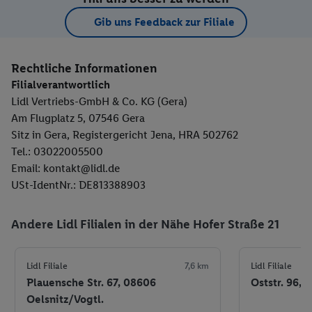
Gib uns Feedback zur Filiale
Rechtliche Informationen
Filialverantwortlich
Lidl Vertriebs-GmbH & Co. KG (Gera)
Am Flugplatz 5, 07546 Gera
Sitz in Gera, Registergericht Jena, HRA 502762
Tel.: 03022005500
Email: kontakt@lidl.de
USt-IdentNr.: DE813388903
Andere Lidl Filialen in der Nähe Hofer Straße 21
Lidl Filiale
7,6 km
Lidl Filiale
Plauensche Str. 67, 08606
Oststr. 96, 
Oelsnitz/Vogtl.