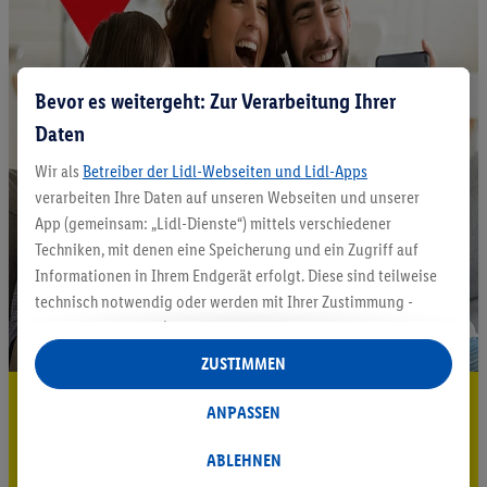
Bevor es weitergeht: Zur Verarbeitung Ihrer
Daten
Wir als
Betreiber der Lidl-Webseiten und Lidl-Apps
verarbeiten Ihre Daten auf unseren Webseiten und unserer
App (gemeinsam: „Lidl-Dienste“) mittels verschiedener
Techniken, mit denen eine Speicherung und ein Zugriff auf
Informationen in Ihrem Endgerät erfolgt. Diese sind teilweise
technisch notwendig oder werden mit Ihrer Zustimmung -
auch durch Partner (u.a.
als separat
oder gemeinsam
Verantwortliche; im Zusammenhang mit dem IAB TCF
ZUSTIMMEN
insgesamt
6
Partner) - für komfortable Einstellungen, zur
5.95 € Versand sparen³²ᵃ
Statistik-Erstellung oder für personalisierte Werbung
ANPASSEN
innerhalb und außerhalb der Lidl-Dienste verwendet.
Jetzt zum Newsletter anmelden
Datenverarbeitungen für personalisierte Werbung werden
ABLEHNEN
durchgeführt, um eigene Werbung auszusteuern und um