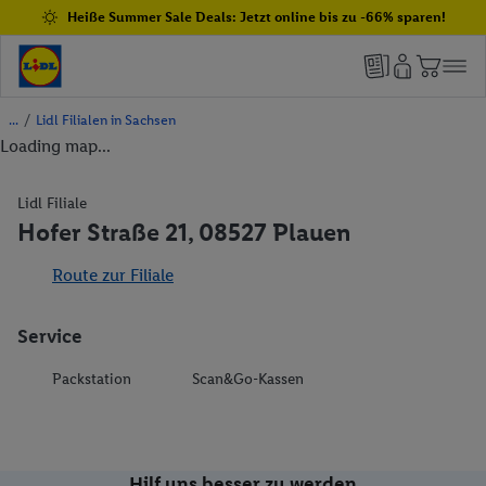
Heiße Summer Sale Deals: Jetzt online bis zu -66% sparen!
/
Lidl Filialen in Sachsen
Loading map...
Lidl Filiale
Hofer Straße 21, 08527 Plauen
Route zur Filiale
Service
Packstation
Scan&Go-Kassen
Hilf uns besser zu werden