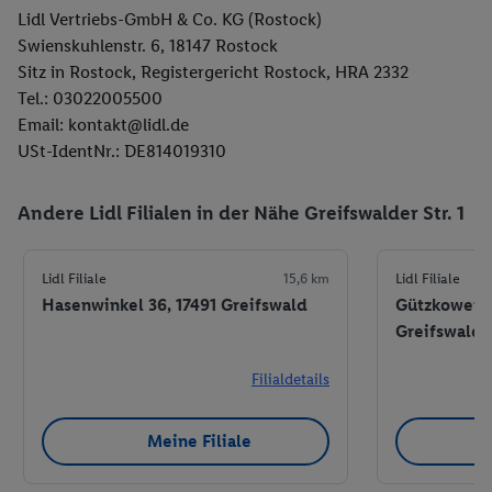
Lidl Vertriebs-GmbH & Co. KG (Rostock)
Swienskuhlenstr. 6, 18147 Rostock
Sitz in Rostock, Registergericht Rostock, HRA 2332
Tel.: 03022005500
Email: kontakt@lidl.de
USt-IdentNr.: DE814019310
Andere Lidl Filialen in der Nähe Greifswalder Str. 1
Lidl Filiale
15,6 km
Lidl Filiale
Hasenwinkel 36, 17491 Greifswald
Gützkower La
Greifswald
Filialdetails
Meine Filiale