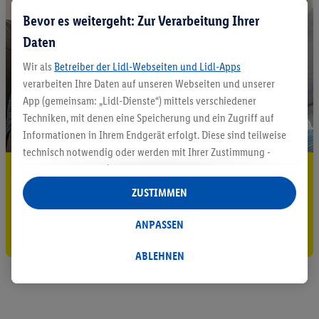
Bevor es weitergeht: Zur Verarbeitung Ihrer
Daten
Wir als
Betreiber der Lidl-Webseiten und Lidl-Apps
verarbeiten Ihre Daten auf unseren Webseiten und unserer
App (gemeinsam: „Lidl-Dienste“) mittels verschiedener
Techniken, mit denen eine Speicherung und ein Zugriff auf
Informationen in Ihrem Endgerät erfolgt. Diese sind teilweise
technisch notwendig oder werden mit Ihrer Zustimmung -
auch durch Partner (u.a.
als separat
oder gemeinsam
5.95 € Versand sparen³²ᵃ
Verantwortliche; im Zusammenhang mit dem IAB TCF
ZUSTIMMEN
Jetzt zum Newsletter anmelden
insgesamt
6
Partner) - für komfortable Einstellungen, zur
Statistik-Erstellung oder für personalisierte Werbung
ANPASSEN
Gutschein sichern!
innerhalb und außerhalb der Lidl-Dienste verwendet.
Datenverarbeitungen für personalisierte Werbung werden
ABLEHNEN
durchgeführt, um eigene Werbung auszusteuern und um
Dritten die Ausspielung von Werbung außerhalb der Lidl-
Dienste über die Ihnen und Ihren Haushaltsangehörigen