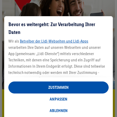
Bevor es weitergeht: Zur Verarbeitung Ihrer
Daten
Wir als
Betreiber der Lidl-Webseiten und Lidl-Apps
verarbeiten Ihre Daten auf unseren Webseiten und unserer
App (gemeinsam: „Lidl-Dienste“) mittels verschiedener
Techniken, mit denen eine Speicherung und ein Zugriff auf
Informationen in Ihrem Endgerät erfolgt. Diese sind teilweise
technisch notwendig oder werden mit Ihrer Zustimmung -
auch durch Partner (u.a.
als separat
oder gemeinsam
Verantwortliche; im Zusammenhang mit dem IAB TCF
ZUSTIMMEN
insgesamt
6
Partner) - für komfortable Einstellungen, zur
5.95 € Versand sparen³²ᵃ
Statistik-Erstellung oder für personalisierte Werbung
ANPASSEN
innerhalb und außerhalb der Lidl-Dienste verwendet.
Jetzt zum Newsletter anmelden
Datenverarbeitungen für personalisierte Werbung werden
ABLEHNEN
durchgeführt, um eigene Werbung auszusteuern und um