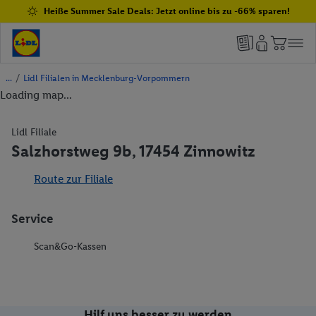
Heiße Summer Sale Deals: Jetzt online bis zu -66% sparen!
/
Lidl Filialen in Mecklenburg-Vorpommern
Loading map...
Lidl Filiale
Salzhorstweg 9b, 17454 Zinnowitz
Route zur Filiale
Service
Scan&Go-Kassen
Hilf uns besser zu werden