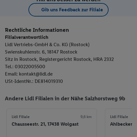
Gib uns Feedback zur Filiale
Rechtliche Informationen
Filialverantwortlich
Lidl Vertriebs-GmbH & Co. KG (Rostock)
Swienskuhlenstr. 6, 18147 Rostock
Sitz in Rostock, Registergericht Rostock, HRA 2332
Tel.: 03022005500
Email: kontakt@lidl.de
USt-IdentNr.: DE814019310
Andere Lidl Filialen in der Nähe Salzhorstweg 9b
Lidl Filiale
9,6 km
Lidl Filiale
Chausseestr. 21, 17438 Wolgast
Ahlbecker C