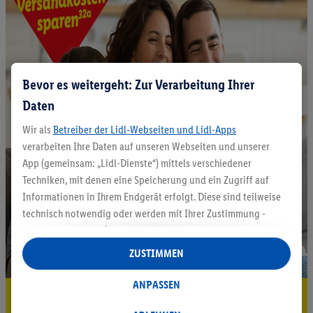
Bevor es weitergeht: Zur Verarbeitung Ihrer
Daten
Wir als
Betreiber der Lidl-Webseiten und Lidl-Apps
verarbeiten Ihre Daten auf unseren Webseiten und unserer
App (gemeinsam: „Lidl-Dienste“) mittels verschiedener
Techniken, mit denen eine Speicherung und ein Zugriff auf
Informationen in Ihrem Endgerät erfolgt. Diese sind teilweise
technisch notwendig oder werden mit Ihrer Zustimmung -
auch durch Partner (u.a.
als separat
oder gemeinsam
Verantwortliche; im Zusammenhang mit dem IAB TCF
ZUSTIMMEN
insgesamt
6
Partner) - für komfortable Einstellungen, zur
Statistik-Erstellung oder für personalisierte Werbung
ANPASSEN
5.95 € Versand sparen³²ᵃ
innerhalb und außerhalb der Lidl-Dienste verwendet.