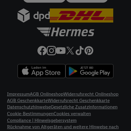
gemeinsamer Verantwortlichkeit verarbeitet.
Zudem erlauben Sie uns, der Utiq SA/NV („Utiq“) und
Ihrem
Telekommunikationsnetzbetreiber
, die Utiq-Technologie
in den Lidl-Diensten einzusetzen. Utiq prüft zunächst anhand
Ihrer IP-Adresse, ob die Technologie für Sie verfügbar ist.
Wenn das der Fall ist, gibt Utiq Ihre IP-Adresse an Ihren
Netzbetreiber weiter, der anhand der IP-Adresse und einer
Kundenkonto-Referenz, wie z.B. Ihrer Mobilfunknummer, eine
Kennung für Utiq erstellt. Wir werden diese Kennung
verwenden, um Sie wiederzuerkennen und Erkenntnisse über
Ihr Nutzungsverhalten in den Lidl-Diensten zu erfassen.
Insbesondere können Sie mittels dieser Technologie auch auf
Rechtliche Informationen
Diensten wiedererkannt werden, die von Dritten betrieben
Impressum
AGB Onlineshop
Widerrufsrecht Onlineshop
werden, damit wir Ihnen dort personalisierte Werbung
AGB Geschenkkarte
Widerrufsrecht Geschenkkarte
ausspielen können. Sie können Ihre Einwilligung speziell zur
Datenschutzhinweise
Gesetzliche Zusatzinformationen
Nutzung der Utiq-Technologie - zusätzlich zur weiter unten
Cookie-Bestimmungen
Cookies verwalten
erläuterten Möglichkeit, Ihre Einwilligung generell zu
Compliance | Hinweisgebersystem
widerrufen - jederzeit auch über
das Datenschutzportal von
Rücknahme von Altgeräten und weitere Hinweise nach