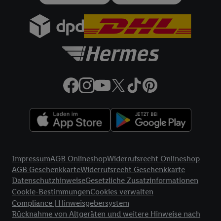
gemeinsamer Verantwortlichkeit verarbeitet.
Zudem erlauben Sie uns, der Utiq SA/NV („Utiq“) und
Ihrem
Telekommunikationsnetzbetreiber
, die Utiq-Technologie
in den Lidl-Diensten einzusetzen. Utiq prüft zunächst anhand
Ihrer IP-Adresse, ob die Technologie für Sie verfügbar ist.
Wenn das der Fall ist, gibt Utiq Ihre IP-Adresse an Ihren
Netzbetreiber weiter, der anhand der IP-Adresse und einer
Kundenkonto-Referenz, wie z.B. Ihrer Mobilfunknummer, eine
Kennung für Utiq erstellt. Wir werden diese Kennung
verwenden, um Sie wiederzuerkennen und Erkenntnisse über
Ihr Nutzungsverhalten in den Lidl-Diensten zu erfassen.
Insbesondere können Sie mittels dieser Technologie auch auf
Rechtliche Informationen
Diensten wiedererkannt werden, die von Dritten betrieben
Impressum
AGB Onlineshop
Widerrufsrecht Onlineshop
werden, damit wir Ihnen dort personalisierte Werbung
AGB Geschenkkarte
Widerrufsrecht Geschenkkarte
ausspielen können. Sie können Ihre Einwilligung speziell zur
Datenschutzhinweise
Gesetzliche Zusatzinformationen
Nutzung der Utiq-Technologie - zusätzlich zur weiter unten
Cookie-Bestimmungen
Cookies verwalten
erläuterten Möglichkeit, Ihre Einwilligung generell zu
Compliance | Hinweisgebersystem
widerrufen - jederzeit auch über
das Datenschutzportal von
Rücknahme von Altgeräten und weitere Hinweise nach