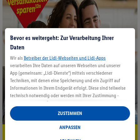
Bevor es weitergeht: Zur Verarbeitung Ihrer
Daten
Wir als
Betreiber der Lidl-Webseiten und Lidl-Apps
verarbeiten Ihre Daten auf unseren Webseiten und unserer
App (gemeinsam: „Lidl-Dienste“) mittels verschiedener
Techniken, mit denen eine Speicherung und ein Zugriff auf
Informationen in Ihrem Endgerät erfolgt. Diese sind teilweise
technisch notwendig oder werden mit Ihrer Zustimmung -
auch durch Partner (u.a.
als separat
oder gemeinsam
Verantwortliche; im Zusammenhang mit dem IAB TCF
ZUSTIMMEN
insgesamt
6
Partner) - für komfortable Einstellungen, zur
Statistik-Erstellung oder für personalisierte Werbung
ANPASSEN
5.95 € Versand sparen³²ᵃ
innerhalb und außerhalb der Lidl-Dienste verwendet.