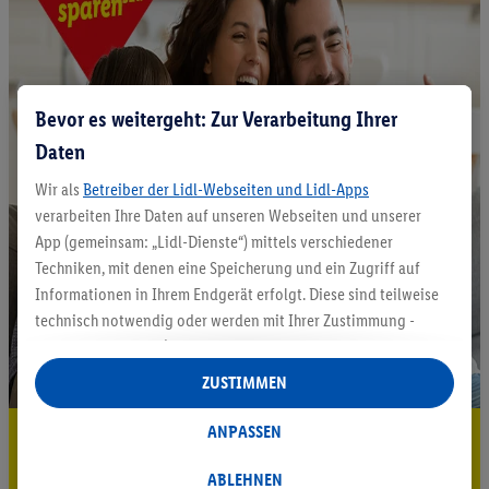
Bevor es weitergeht: Zur Verarbeitung Ihrer
Daten
Wir als
Betreiber der Lidl-Webseiten und Lidl-Apps
verarbeiten Ihre Daten auf unseren Webseiten und unserer
App (gemeinsam: „Lidl-Dienste“) mittels verschiedener
Techniken, mit denen eine Speicherung und ein Zugriff auf
Informationen in Ihrem Endgerät erfolgt. Diese sind teilweise
technisch notwendig oder werden mit Ihrer Zustimmung -
auch durch Partner (u.a.
als separat
oder gemeinsam
Verantwortliche; im Zusammenhang mit dem IAB TCF
ZUSTIMMEN
insgesamt
6
Partner) - für komfortable Einstellungen, zur
Statistik-Erstellung oder für personalisierte Werbung
ANPASSEN
5.95 € Versand sparen³²ᵃ
innerhalb und außerhalb der Lidl-Dienste verwendet.
Datenverarbeitungen für personalisierte Werbung werden
Jetzt zum Newsletter anmelden
ABLEHNEN