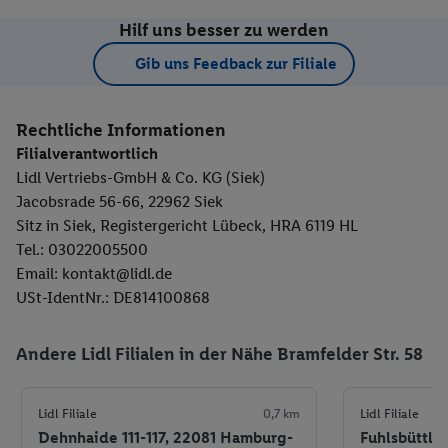
Hilf uns besser zu werden
Gib uns Feedback zur Filiale
Rechtliche Informationen
Filialverantwortlich
Lidl Vertriebs-GmbH & Co. KG (Siek)
Jacobsrade 56-66, 22962 Siek
Sitz in Siek, Registergericht Lübeck, HRA 6119 HL
Tel.: 03022005500
Email: kontakt@lidl.de
USt-IdentNr.: DE814100868
Andere Lidl Filialen in der Nähe Bramfelder Str. 58
Lidl Filiale
0,7 km
Lidl Filiale
Dehnhaide 111-117, 22081 Hamburg-
Fuhlsbüttler