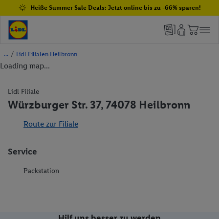
Heiße Summer Sale Deals: Jetzt online bis zu -66% sparen!
/
Lidl Filialen Heilbronn
Loading map...
Lidl Filiale
Würzburger Str. 37, 74078 Heilbronn
Route zur Filiale
Service
Packstation
Hilf uns besser zu werden