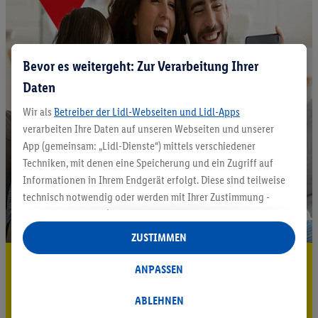
Bevor es weitergeht: Zur Verarbeitung Ihrer
Daten
Wir als
Betreiber der Lidl-Webseiten und Lidl-Apps
verarbeiten Ihre Daten auf unseren Webseiten und unserer
App (gemeinsam: „Lidl-Dienste“) mittels verschiedener
Techniken, mit denen eine Speicherung und ein Zugriff auf
Informationen in Ihrem Endgerät erfolgt. Diese sind teilweise
technisch notwendig oder werden mit Ihrer Zustimmung -
auch durch Partner (u.a.
als separat
oder gemeinsam
Verantwortliche; im Zusammenhang mit dem IAB TCF
ZUSTIMMEN
insgesamt
6
Partner) - für komfortable Einstellungen, zur
5.95 € Versand sparen³²ᵃ
Statistik-Erstellung oder für personalisierte Werbung
ANPASSEN
innerhalb und außerhalb der Lidl-Dienste verwendet.
Jetzt zum Newsletter anmelden
Datenverarbeitungen für personalisierte Werbung werden
ABLEHNEN
durchgeführt, um eigene Werbung auszusteuern und um