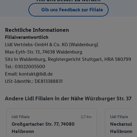
Gib uns Feedback zur Filiale
Rechtliche Informationen
Filialverantwortlich
Lidl Vertriebs-GmbH & Co. KG (Waldenburg)
Max-Eyth-Str. 13, 74638 Waldenburg
Sitz in Waldenburg, Registergericht Stuttgart, HRA 580799
Tel.: 03022005500
Email: kontakt@lidl.de
USt-IdentNr.: DE813388831
Andere Lidl Filialen in der Nähe Würzburger Str. 37
Lidl Filiale
2,7 km
Lidl Filiale
Großgartacher Str. 77, 74080
Neckarsulme
Heilbronn
Heilbronn