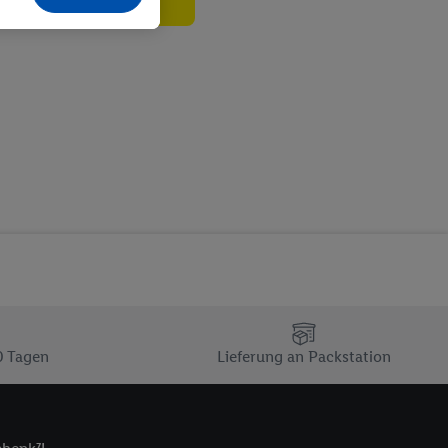
echt - sowie Ihre
ch dem Speichern von
sogenannten
 zur Leistungs-/
ur technischen
n Ihr bestehendes Lidl
n gemeinsamer
zielle Online-Kennung
Kennung verwenden
ung auszuspielen.
 umgewandelte E-Mail-
 Utiq-Technologie in
 Sie verfügbar ist.
0 Tagen
Lieferung an Packstation
dresse und einer
en diese Kennung
nsten zu erfassen.
 von Dritten betrieben