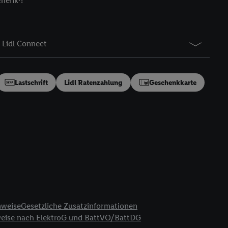
chenk⁷!
gung speziell zur
ung generell zu
en“/„Nutzung der
Lidl Connect
inwilligung (nur für
von Utiq
.
ch einen Klick auf
ndung sämtlicher
Lastschrift
Lidl Ratenzahlung
Geschenkkarte
t, Ihre Einwilligung
ngen
.
Die Impressen
as gilt auch für die
B TCF für Werbung und
reitstellung und
en Quellen,
ter Informationen,
rten Utiq-
nweise
Gesetzliche Zusatzinformationen
weise nach ElektroG und BattVO/BattDG
ichern von oder