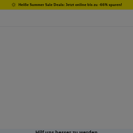
Heiße Summer Sale Deals: Jetzt online bis zu -66% sparen!
Hilf uns besser zu werden