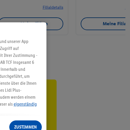
Filialdetails
Fil
Meine Filiale
Meine Filial
 und unserer App
Zugriff auf
it Ihrer Zustimmung -
IAB TCF insgesamt
6
g innerhalb und
 durchgeführt, um
enste über die Ihnen
s Lidl Plus-
ren³²ᵃ
. Zudem werden einem
eser als
eigenständig
den
eren Diensten
Lidl-Dienste, Ihr
ZUSTIMMEN