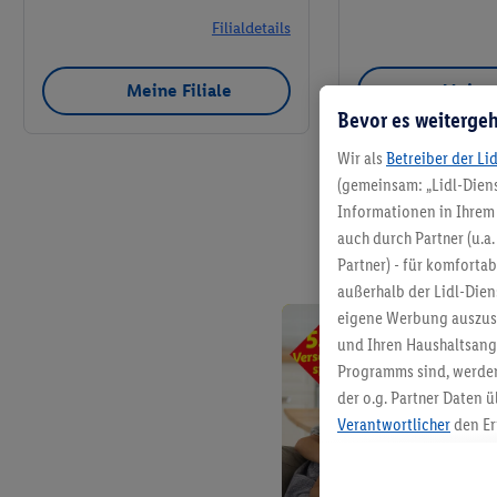
Filialdetails
Meine Filiale
Meine 
Bevor es weitergeh
Wir als
Betreiber der Li
(gemeinsam: „Lidl-Diens
Informationen in Ihrem 
auch durch Partner (u.a
Partner) - für komforta
außerhalb der Lidl-Die
eigene Werbung auszust
und Ihren Haushaltsang
Programms sind, werden
der o.g. Partner Daten ü
Verantwortlicher
den Er
Die Erstellung personal
angereicherten Profilen