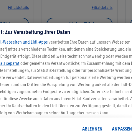
Filialdetails
Filialdetails
Filiale
Meine Filiale
t: Zur Verarbeitung Ihrer Daten
dl-Webseiten und Lidl-Apps
verarbeiten Ihre Daten auf unseren Webseiten
te“) mittels verschiedener Techniken, mit denen eine Speicherung und ein 
Endgerät erfolgt. Diese sind teilweise technisch notwendig oder werden m
Meine Filiale
.
als separat
oder gemeinsam Verantwortliche; im Zusammenhang mit dem 
ble Einstellungen, zur Statistik-Erstellung oder für personalisierte Werbun
nste verwendet. Datenverarbeitungen für personalisierte Werbung werden
euern und um Dritten die Ausspielung von Werbung außerhalb der Lidl-Di
ehörigen zugeordneten Endgeräte zu ermöglichen. Sofern Sie Teilnehmer de
5.95 € Versand spa
 für diese Zwecke auch Daten aus Ihrem Filial-Kaufverhalten verarbeitet
ber Ihr Kaufverhalten in den Lidl-Diensten zur Verfügung gestellt, damit di
Jetzt zum Newsletter anmel
folg von Werbekampagnen seiner Auftraggeber messen kann.
isierter Werbung basiert auf der Generierung von auch mit Daten von and
Gutschein sichern!
. Dies umfasst die Zusammenführung von Daten (z.B. über Ihre Nutzung der 
ABLEHNEN
ANPASSEN