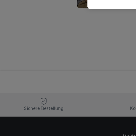
Kaufverhalten in den Li
genauen Standortdaten)
und/ oder dem Zugriff 
Segmenten). Im Zusamme
Erfolgsmessung der Wer
Sicherung und Optimie
Sofern Sie hier Ihre Zus
Plus-Konto einloggen, 
Verantwortlichkeit mit
zu erstellen (die sogen
können, um Sie in von 
Hierzu wird von uns un
Adresse in gemeinsamer 
Zudem erlauben Sie uns,
den Lidl-Diensten einzus
Sichere Bestellung
Ko
Wenn das der Fall ist, g
Kundenkonto-Referenz, 
verwenden, um Sie wied
Insbesondere können Sie