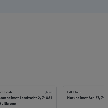
idl Filiale
6,6 km
Lidl Filiale
Sontheimer Landwehr 2, 74081
Horkheimer Str. 57, 742
Heilbronn