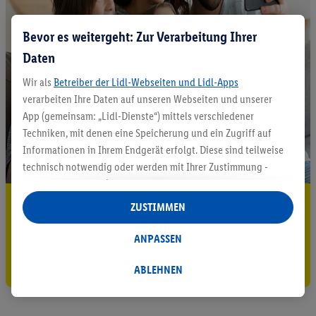
Bevor es weitergeht: Zur Verarbeitung Ihrer
Daten
Wir als
Betreiber der Lidl-Webseiten und Lidl-Apps
verarbeiten Ihre Daten auf unseren Webseiten und unserer
App (gemeinsam: „Lidl-Dienste“) mittels verschiedener
Techniken, mit denen eine Speicherung und ein Zugriff auf
Informationen in Ihrem Endgerät erfolgt. Diese sind teilweise
technisch notwendig oder werden mit Ihrer Zustimmung -
auch durch Partner (u.a.
als separat
oder gemeinsam
Verantwortliche; im Zusammenhang mit dem IAB TCF
5.95 € Versand sparen³²ᵃ
ZUSTIMMEN
insgesamt
6
Partner) - für komfortable Einstellungen, zur
Jetzt zum Newsletter anmelden
Statistik-Erstellung oder für personalisierte Werbung
ANPASSEN
innerhalb und außerhalb der Lidl-Dienste verwendet.
Gutschein sichern!
Datenverarbeitungen für personalisierte Werbung werden
ABLEHNEN
durchgeführt, um eigene Werbung auszusteuern und um
Dritten die Ausspielung von Werbung außerhalb der Lidl-