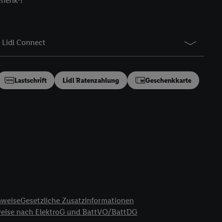
chenk⁷!
gung speziell zur
ung generell zu
en“/„Nutzung der
Lidl Connect
inwilligung (nur für
von Utiq
.
ch einen Klick auf
ndung sämtlicher
Lastschrift
Lidl Ratenzahlung
Geschenkkarte
t, Ihre Einwilligung
ngen
.
Die Impressen
as gilt auch für die
B TCF für Werbung und
reitstellung und
en Quellen,
ter Informationen,
rten Utiq-
nweise
Gesetzliche Zusatzinformationen
weise nach ElektroG und BattVO/BattDG
ichern von oder