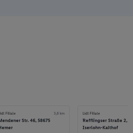
idl Filiale
3,6 km
Lidl Filiale
Mendener Str. 46, 58675
Refflingser Straße 2, 5
Hemer
Iserlohn-Kalthof