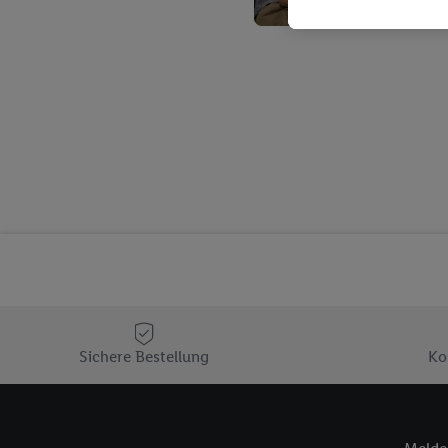
Kaufverhalten in den Li
genauen Standortdaten)
und/ oder dem Zugriff 
Segmenten). Im Zusamme
Erfolgsmessung der Wer
Sicherung und Optimie
Sofern Sie hier Ihre Zus
Plus-Konto einloggen, 
Verantwortlichkeit mit
zu erstellen (die sogen
können, um Sie in von 
Hierzu wird von uns un
Adresse in gemeinsamer 
Zudem erlauben Sie uns,
den Lidl-Diensten einzus
Sichere Bestellung
Ko
Wenn das der Fall ist, g
Kundenkonto-Referenz, 
verwenden, um Sie wied
Insbesondere können Sie