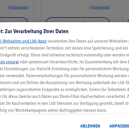
Filialdetails
Filialdetails
Filiale
Meine Filiale
t: Zur Verarbeitung Ihrer Daten
dl-Webseiten und Lidl-Apps
verarbeiten Ihre Daten auf unseren Webseiten
te“) mittels verschiedener Techniken, mit denen eine Speicherung und ein 
Endgerät erfolgt. Diese sind teilweise technisch notwendig oder werden m
Meine Filiale
.
als separat
oder gemeinsam Verantwortliche; im Zusammenhang mit dem 
ble Einstellungen, zur Statistik-Erstellung oder für personalisierte Werbun
nste verwendet. Datenverarbeitungen für personalisierte Werbung werden
euern und um Dritten die Ausspielung von Werbung außerhalb der Lidl-Di
ehörigen zugeordneten Endgeräte zu ermöglichen. Sofern Sie Teilnehmer de
5.95 € Versand spa
 für diese Zwecke auch Daten aus Ihrem Filial-Kaufverhalten verarbeitet
ber Ihr Kaufverhalten in den Lidl-Diensten zur Verfügung gestellt, damit di
Jetzt zum Newsletter anmel
folg von Werbekampagnen seiner Auftraggeber messen kann.
isierter Werbung basiert auf der Generierung von auch mit Daten von and
Gutschein sichern!
. Dies umfasst die Zusammenführung von Daten (z.B. über Ihre Nutzung der 
ABLEHNEN
ANPASSEN