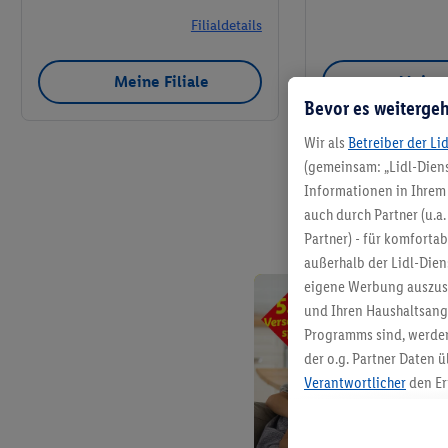
Filialdetails
Meine Filiale
Meine 
Bevor es weitergeh
Wir als
Betreiber der Li
(gemeinsam: „Lidl-Diens
Informationen in Ihrem 
auch durch Partner (u.a
Partner) - für komforta
außerhalb der Lidl-Die
eigene Werbung auszust
und Ihren Haushaltsang
Programms sind, werden
der o.g. Partner Daten ü
Verantwortlicher
den Er
Die Erstellung personal
angereicherten Profilen