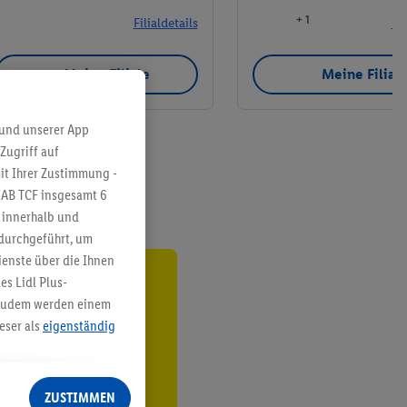
+ 1
Filialdetails
Fil
Meine Filiale
Meine Filial
 und unserer App
Zugriff auf
it Ihrer Zustimmung -
IAB TCF insgesamt
6
g innerhalb und
 durchgeführt, um
enste über die Ihnen
s Lidl Plus-
ren³²ᵃ
. Zudem werden einem
eser als
eigenständig
den
eren Diensten
Lidl-Dienste, Ihr
ZUSTIMMEN