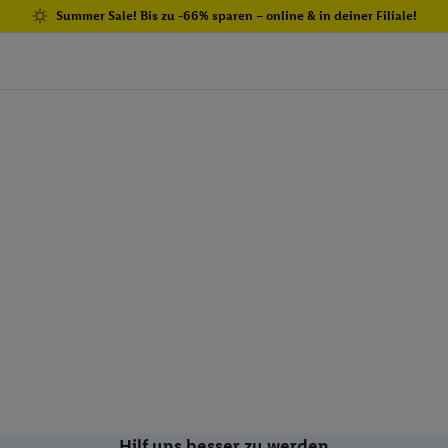
Summer Sale! Bis zu -66% sparen – online & in deiner Filiale!
Hilf uns besser zu werden