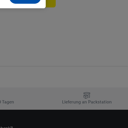
echt - sowie Ihre
ch dem Speichern von
sogenannten
 zur Leistungs-/
ur technischen
n Ihr bestehendes Lidl
n gemeinsamer
zielle Online-Kennung
Kennung verwenden
ung auszuspielen.
 umgewandelte E-Mail-
 Utiq-Technologie in
 Sie verfügbar ist.
0 Tagen
Lieferung an Packstation
dresse und einer
en diese Kennung
nsten zu erfassen.
 von Dritten betrieben