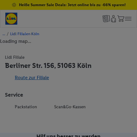
Heiße Summer Sale Deals: Jetzt online bis zu -66% sparen!
/
Lidl Filialen Köln
Loading map...
Lidl Filiale
Berliner Str. 156, 51063 Köln
Route zur Filiale
Service
Packstation
Scan&Go-Kassen
Hilf uns besser zu werden