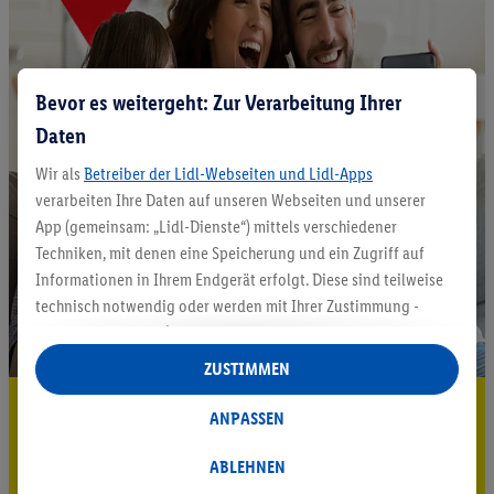
Bevor es weitergeht: Zur Verarbeitung Ihrer
Daten
Wir als
Betreiber der Lidl-Webseiten und Lidl-Apps
verarbeiten Ihre Daten auf unseren Webseiten und unserer
App (gemeinsam: „Lidl-Dienste“) mittels verschiedener
Techniken, mit denen eine Speicherung und ein Zugriff auf
Informationen in Ihrem Endgerät erfolgt. Diese sind teilweise
technisch notwendig oder werden mit Ihrer Zustimmung -
auch durch Partner (u.a.
als separat
oder gemeinsam
Verantwortliche; im Zusammenhang mit dem IAB TCF
ZUSTIMMEN
insgesamt
6
Partner) - für komfortable Einstellungen, zur
5.95 € Versand sparen³²ᵃ
Statistik-Erstellung oder für personalisierte Werbung
ANPASSEN
innerhalb und außerhalb der Lidl-Dienste verwendet.
Jetzt zum Newsletter anmelden
Datenverarbeitungen für personalisierte Werbung werden
ABLEHNEN
durchgeführt, um eigene Werbung auszusteuern und um