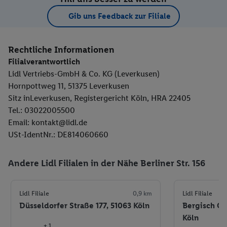
Gib uns Feedback zur Filiale
Rechtliche Informationen
Filialverantwortlich
Lidl Vertriebs-GmbH & Co. KG (Leverkusen)
Hornpottweg 11, 51375 Leverkusen
Sitz inLeverkusen, Registergericht Köln, HRA 22405
Tel.: 03022005500
Email: kontakt@lidl.de
USt-IdentNr.: DE814060660
Andere Lidl Filialen in der Nähe Berliner Str. 156
Lidl Filiale
0,9 km
Lidl Filiale
Düsseldorfer Straße 177, 51063 Köln
Bergisch Gl
Köln
+ 1